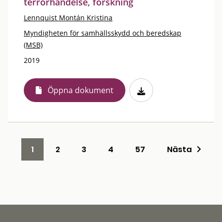
terrorhändelse, forskning
Lennquist Montán Kristina
Myndigheten för samhällsskydd och beredskap
(MSB)
2019
Öppna dokument
1
2
3
4
57
Nästa