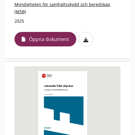
Myndigheten för samhällsskydd och beredskap
(MSB)
2025
Öppna dokument