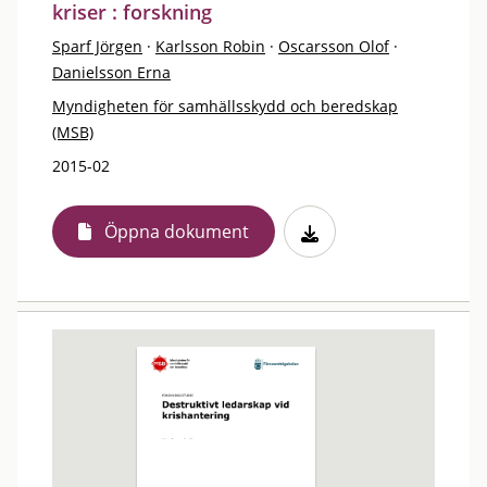
kriser : forskning
Sparf Jörgen
·
Karlsson Robin
·
Oscarsson Olof
·
Danielsson Erna
Myndigheten för samhällsskydd och beredskap
(MSB)
2015-02
Öppna dokument