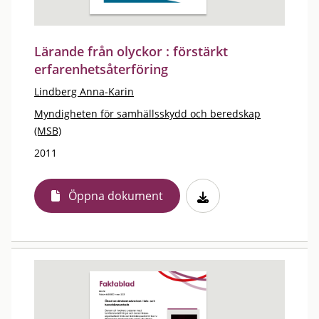
Lärande från olyckor : förstärkt
erfarenhetsåterföring
Lindberg Anna-Karin
Myndigheten för samhällsskydd och beredskap
(MSB)
2011
Öppna dokument