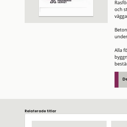
Rasfö
och s
vägga
Beton
under
Alla 
byggn
bestä
De
Relaterade titlar