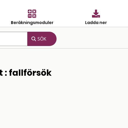
Beräkningsmoduler
Ladda ner
: fallförsök