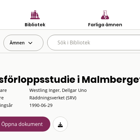
Bibliotek
Farliga ämnen
Ämnen
sförloppsstudie i Malmberget 
tare
Westling Inger, Dellgar Uno
re
Räddningsverket (SRV)
ingsår
1990-06-29
Öppna dokument