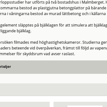
rloppsstudier har utförts på två bostadshus i Malmberget. H
tommarna bestod av plastgjutna betongplattor på bärande 
rna i våningarna bestod av murad lättbetong och i källarna 
gelement släpptes på bjälklagen för att simulera att bjälklag
liggande bjälklag.
försöken filmades med höghastighetskameror. Studierna ge
aders beteende vid överpåverkan, främst till följd av vapenve
mmelser för skyddsrum vad avser raslast.
taljer