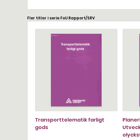
Fler titlar i serie FoU Rapport/SRV
Transporttelematik farligt
Planer
gods
Utveck
olyck