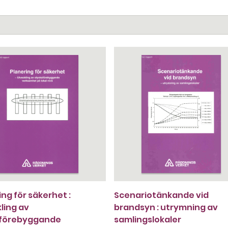
ing för säkerhet :
Scenariotänkande vid
ling av
brandsyn : utrymning av
sförebyggande
samlingslokaler