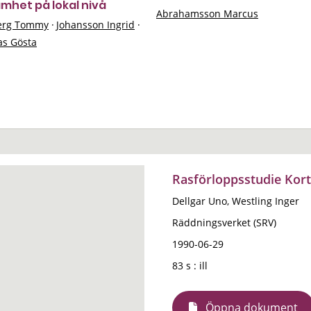
mhet på lokal nivå
Abrahamsson Marcus
erg Tommy
·
Johansson Ingrid
·
as Gösta
Rasförloppsstudie Kort
Dellgar Uno, Westling Inger
Räddningsverket (SRV)
1990-06-29
83 s : ill
Öppna dokument