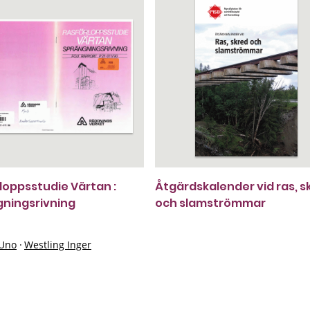
loppsstudie Värtan :
Åtgärdskalender vid ras, s
ningsrivning
och slamströmmar
 Uno
·
Westling Inger