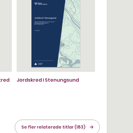
kred
Jordskred i Stenungsund
Se fler relaterade titlar (183)