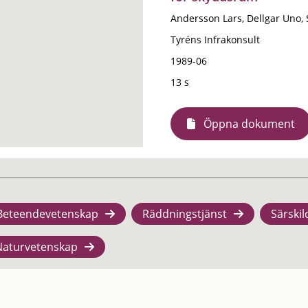
Andersson Lars, Dellgar Uno, 
Tyréns Infrakonsult
1989-06
13 s
Öppna dokument
Beteendevetenskap
Räddningstjänst
Särskil
Naturvetenskap