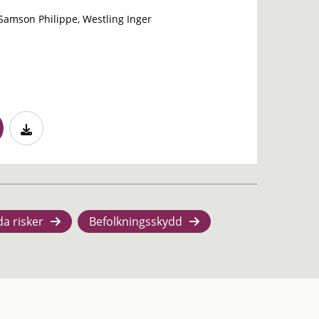
Samson Philippe, Westling Inger
da risker
Befolkningsskydd