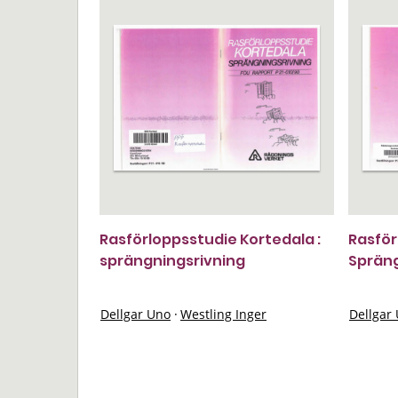
Rasförloppsstudie Kortedala :
Rasför
sprängningsrivning
Spräng
Dellgar Uno
·
Westling Inger
Dellgar