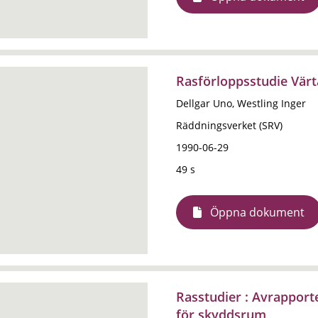
Rasförloppsstudie Värt
Dellgar Uno, Westling Inger
Räddningsverket (SRV)
1990-06-29
49 s
Öppna dokument
Rasstudier : Avrapporte
för skyddsrum