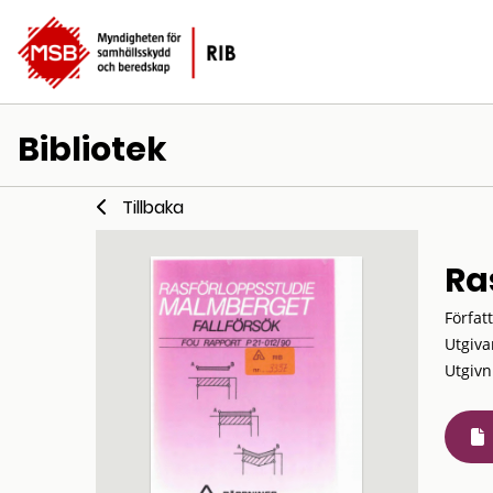
Bibliotek
Tillbaka
Ra
Förfat
Utgiva
Utgivn