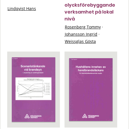
olycksförebyggande
Lindqvist Hans
verksamhet på lokal
nivå
Rosenberg Tommy
·
Johansson Ingrid
·
Weissglas Gösta