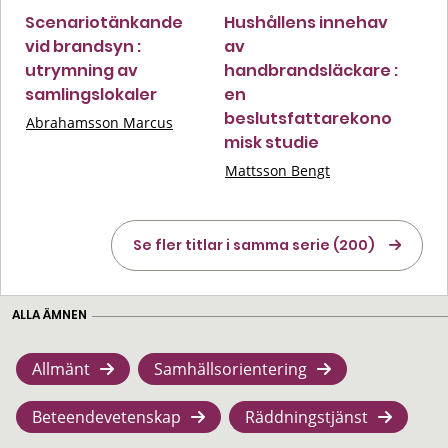
Scenariotänkande
Hushållens innehav
vid brandsyn :
av
utrymning av
handbrandsläckare :
samlingslokaler
en
beslutsfattarekono
Abrahamsson Marcus
misk studie
Mattsson Bengt
Se fler titlar i samma serie (200)
ALLA ÄMNEN
Allmänt
Samhällsorientering
Beteendevetenskap
Räddningstjänst