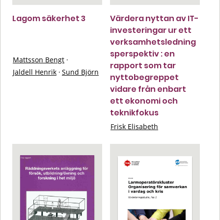
Lagom säkerhet 3
Värdera nyttan av IT-
investeringar ur ett
verksamhetsledning
sperspektiv : en
Mattsson Bengt
·
rapport som tar
Jaldell Henrik
·
Sund Björn
nyttobegreppet
vidare från enbart
ett ekonomi och
teknikfokus
Frisk Elisabeth