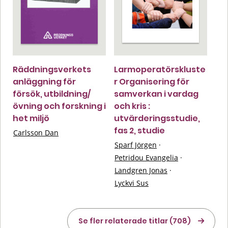
Räddningsverkets
Larmoperatörskluste
anläggning för
r Organisering för
försök, utbildning/
samverkan i vardag
övning och forskning i
och kris :
het miljö
utvärderingsstudie,
fas 2, studie
Carlsson Dan
Sparf Jörgen
·
Petridou Evangelia
·
Landgren Jonas
·
Lyckvi Sus
Se fler relaterade titlar (708)