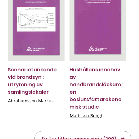
Scenariotänkande
Hushållens innehav
vid brandsyn :
av
utrymning av
handbrandsläckare :
samlingslokaler
en
beslutsfattarekono
Abrahamsson Marcus
misk studie
Mattsson Bengt
Se fler titlar i samma serie (200)