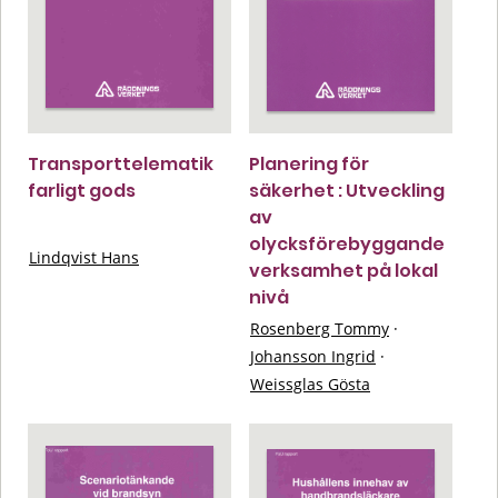
Transporttelematik
Planering för
farligt gods
säkerhet : Utveckling
av
olycksförebyggande
Lindqvist Hans
verksamhet på lokal
nivå
Rosenberg Tommy
·
Johansson Ingrid
·
Weissglas Gösta