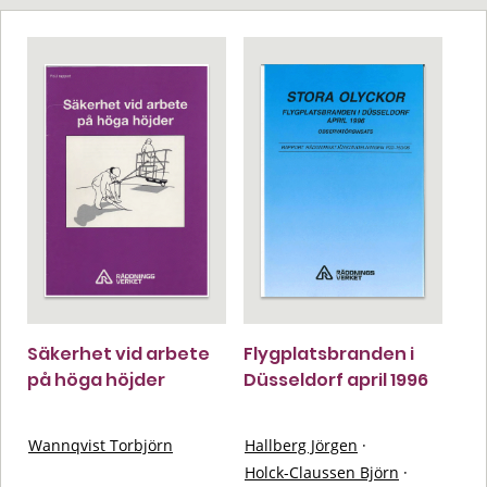
Säkerhet vid arbete
Flygplatsbranden i
på höga höjder
Düsseldorf april 1996
Wannqvist Torbjörn
Hallberg Jörgen
·
Holck-Claussen Björn
·