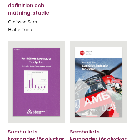
definition och
mätning, studie
Olofsson Sara
·
Hjalte Frida
Samhällets
Samhällets
kostnader för olyckor
kostnader för olyckor