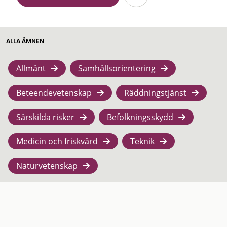
ALLA ÄMNEN
Allmänt
Samhällsorientering
Beteendevetenskap
Räddningstjänst
Särskilda risker
Befolkningsskydd
Medicin och friskvård
Teknik
Naturvetenskap