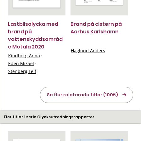
Lastbilsolycka med
Brand på cistern på
brand på
Aarhus Karlshamn
vattenskyddsområd
e Motala 2020
Haglund Anders
Kindborg Anna
·
Edén Mikael
·
Stenberg Leif
Se fler relaterade titlar (1006)
Fler titlar i serie Olycksutredningsrapporter