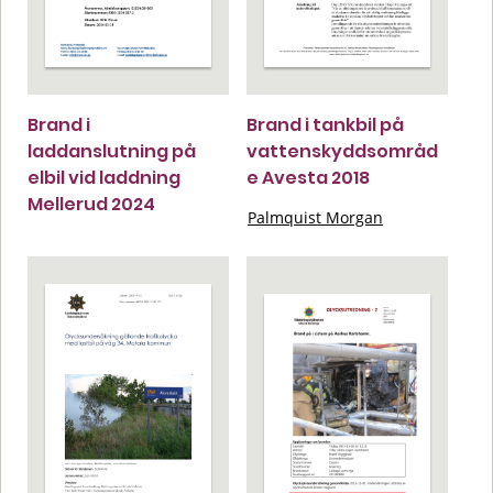
Brand i
Brand i tankbil på
laddanslutning på
vattenskyddsområd
elbil vid laddning
e Avesta 2018
Mellerud 2024
Palmquist Morgan