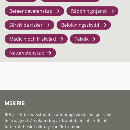
Beteendevetenskap
Räddningstjänst
Särskilda risker
Befolkningsskydd
Medicin och friskvård
Teknik
Naturvetenskap
MSB RIB
RIB är ett beslutsstöd för räddningstjänst som ger stöd
hela vägen från planering av framtida insatser till att
fatta rätt beslut när olyckan är framme.