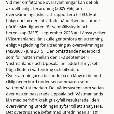
Vid mer omfattande översvämningar kan det bli
aktuellt enligt förordning (2009:956) om
översvämningsrisker att rapportera till EU. Mot
bakgrund av den inträffade händelsen beslutade
därför Myndigheten för samhällsskydd och
beredskap (MSB) i september 2023 att Länsstyrelsen
i Västmanlands län skulle genomföra en utredning
enligt Vägledning för utredning av översvämningar
(MSB869 - juni 2015). Den omfattande nederbörd
som föll natten mellan den 1–2 september i
Västmanlands och Uppsala län ledde till mycket
höga flöden i vattendrag och biflöden.
Översvämningarna berodde på en längre tid med
riklig nederbörd under sensommaren som
vattenmättat marken. Det vädersystem som sedan
över natten passerade Uppsala och Västmanlands
län med oerhört kraftigt skyfall resulterade i den
översvämning utredningen syftar till att analysera.
Det övergripande syftet med utredningen är att