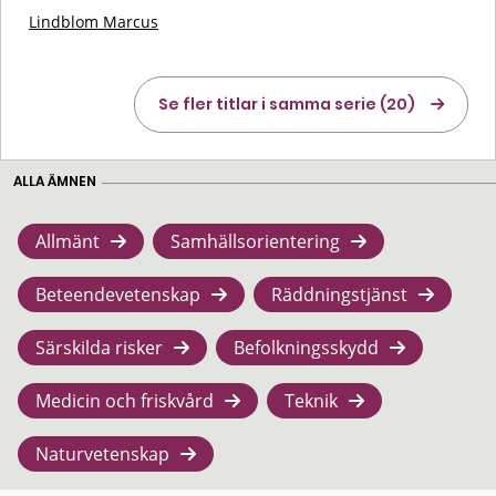
Lindblom Marcus
Se fler titlar i samma serie (20)
ALLA ÄMNEN
Allmänt
Samhällsorientering
Beteendevetenskap
Räddningstjänst
Särskilda risker
Befolkningsskydd
Medicin och friskvård
Teknik
Naturvetenskap