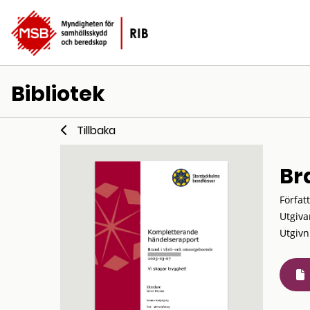
Bibliotek
Tillbaka
Br
Förfat
Utgiva
Utgivn