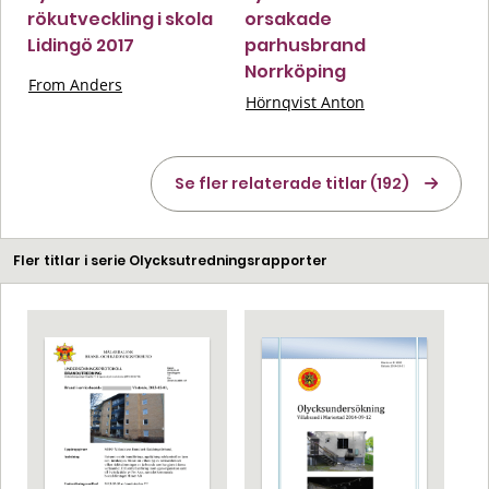
rökutveckling i skola
orsakade
Lidingö 2017
parhusbrand
Norrköping
From Anders
Hörnqvist Anton
Se fler relaterade titlar (192)
Fler titlar i serie Olycksutredningsrapporter