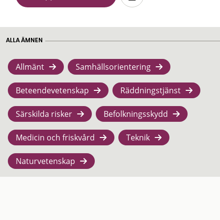
ALLA ÄMNEN
Allmänt
Samhällsorientering
Beteendevetenskap
Räddningstjänst
Särskilda risker
Befolkningsskydd
Medicin och friskvård
Teknik
Naturvetenskap