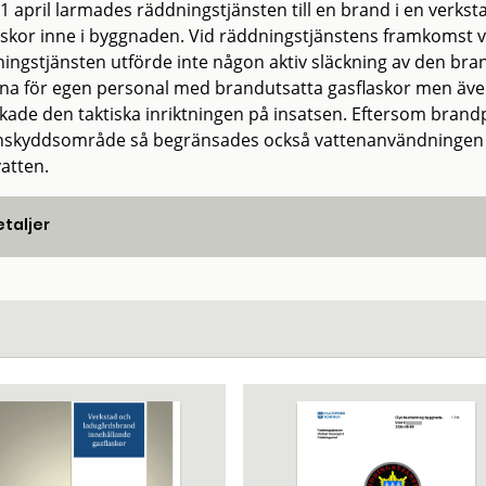
1 april larmades räddningstjänsten till en brand i en verk
askor inne i byggnaden. Vid räddningstjänstens framkomst 
ingstjänsten utförde inte någon aktiv släckning av den bra
rna för egen personal med brandutsatta gasflaskor men även
kade den taktiska inriktningen på insatsen. Eftersom brand
nskyddsområde så begränsades också vattenanvändningen för
atten.
taljer