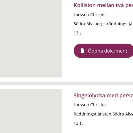
Kollision mellan två pe
Larsson Christer
Södra Älvsborgs räddningstj
13 s.
Öppna dokument
Singelolycka med perso
Larsson Christer
Räddningstjänsten Södra Älv
13 s.