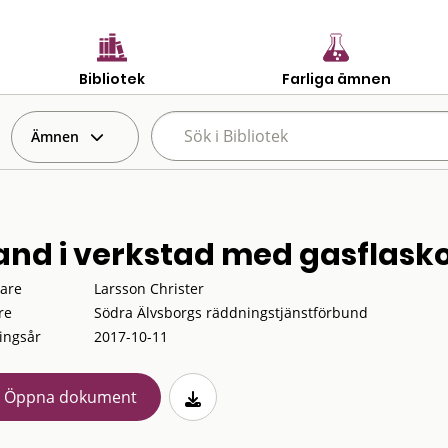
Bibliotek
Farliga ämnen
Ämnen
and i verkstad med gasflasko
tare
Larsson Christer
re
Södra Älvsborgs räddningstjänstförbund
ingsår
2017-10-11
Öppna dokument