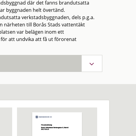
stadsbyggnad där det fanns brandutsatta
var byggnaden helt övertänd.
ndutsatta verkstadsbyggnaden, dels p.g.a.
 närheten till Borås Stads vattentäkt
platsen var belägen inom ett
 att undvika att få ut förorenat