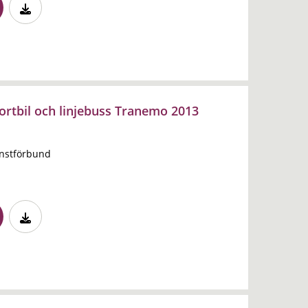
portbil och linjebuss Tranemo 2013
änstförbund