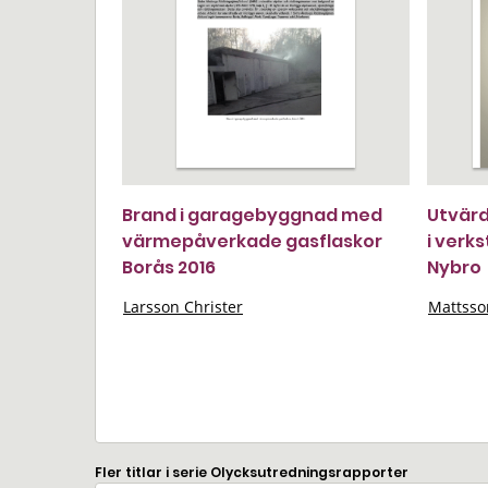
Brand i garagebyggnad med
Utvärd
värmepåverkade gasflaskor
i verk
Borås 2016
Nybro
Larsson Christer
Mattsso
Fler titlar i serie Olycksutredningsrapporter