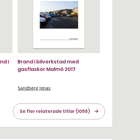
nd i
Brand i bilverkstad med
gasflaskor Malmö 2017
Sandberg Jonas
Se fler relaterade titlar (1055)