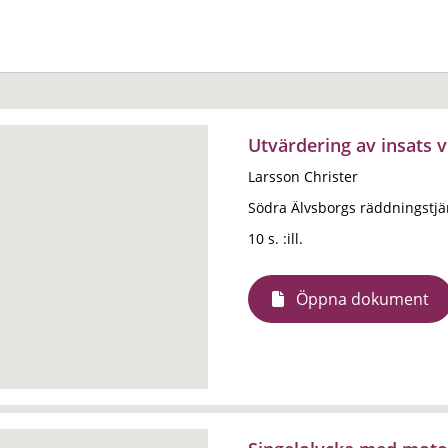
Utvärdering av insats v
Larsson Christer
Södra Älvsborgs räddningstj
10 s. :ill.
Öppna dokument