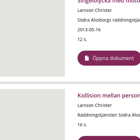
Singelolycka med moto
Larsson Christer
Södra Älvsborgs räddningstj
2013-05-16
12 s.
Öppna dokument
Kollision mellan perso
Larsson Christer
Räddningstjänsten Södra Älv
16 s.