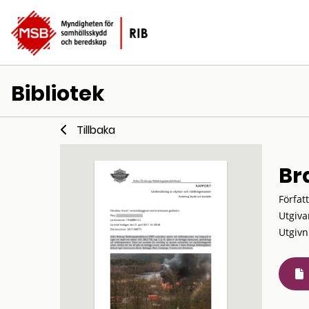
Bibliotek
Tillbaka
Br
Förfat
Utgiva
Utgivn