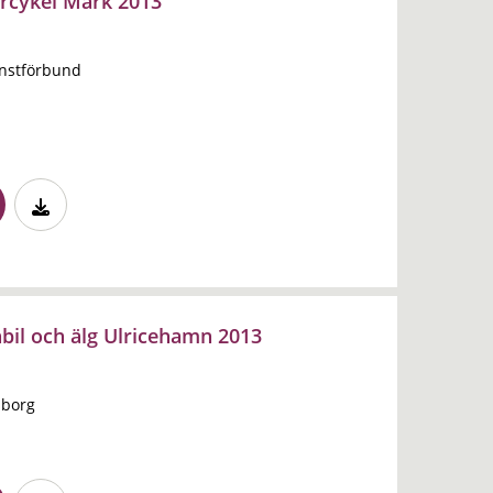
rcykel Mark 2013
änstförbund
nbil och älg Ulricehamn 2013
sborg