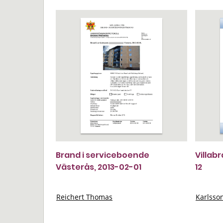
Brand i serviceboende
Villab
Västerås, 2013-02-01
12
Reichert Thomas
Karlsso