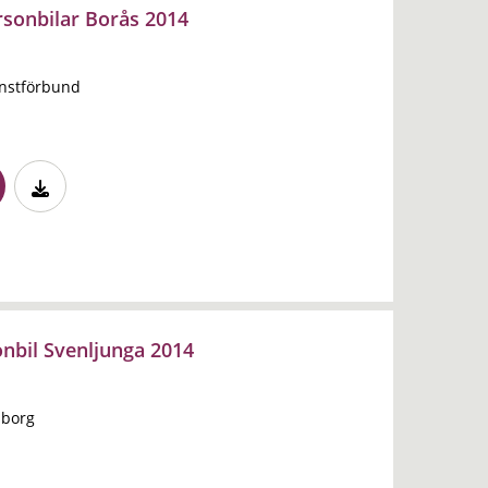
rsonbilar Borås 2014
änstförbund
nbil Svenljunga 2014
sborg