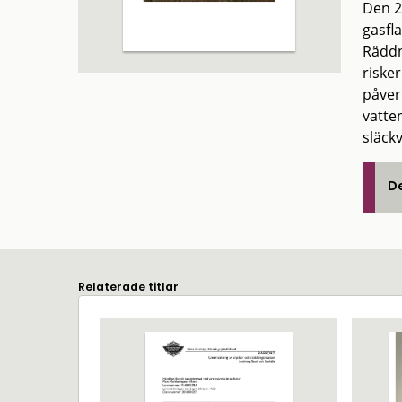
Den 2
gasfl
Räddn
riske
påver
vatte
släckv
De
Relaterade titlar