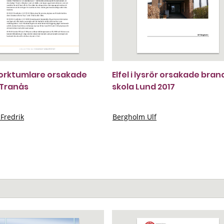
i torktumlare orsakade
Elfel i lysrör orsakade brand
 Tranås
skola Lund 2017
Fredrik
Bergholm Ulf