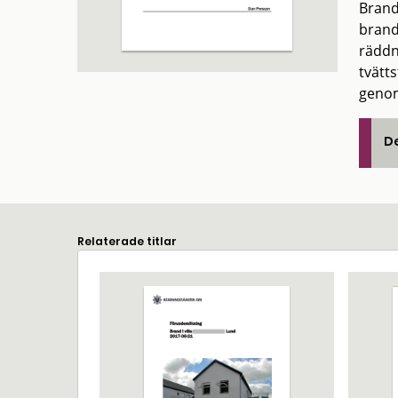
Brand
brand
räddn
tvätts
genom 
De
Relaterade titlar