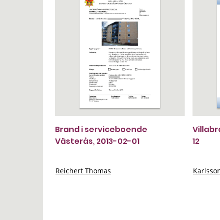
Brand i serviceboende
Villab
Västerås, 2013-02-01
12
Reichert Thomas
Karlsso