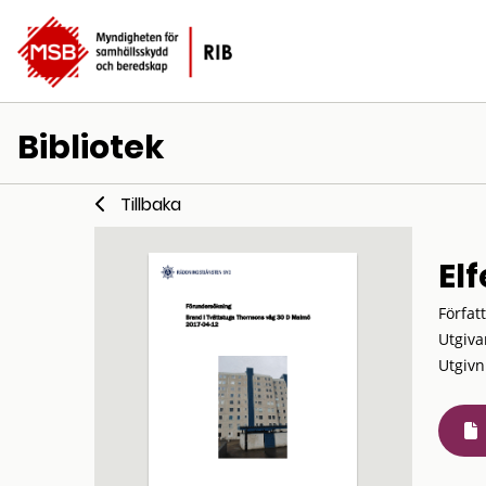
Bibliotek
Tillbaka
El
Förfat
Utgiva
Utgivn