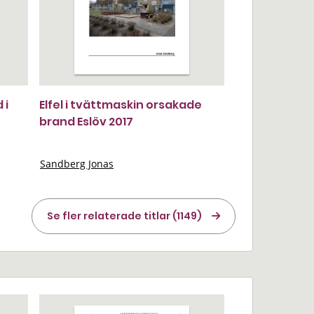
 i
Elfel i tvättmaskin orsakade
brand Eslöv 2017
Sandberg Jonas
Se fler relaterade titlar (1149)