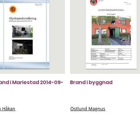
rand i Mariestad 2014-09-
Brand i byggnad
n Håkan
Östlund Magnus