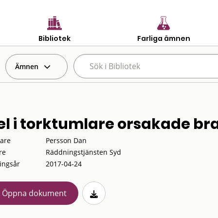
Bibliotek
Farliga ämnen
Ämnen
fel i torktumlare orsakade b
tare
Persson Dan
re
Räddningstjänsten Syd
ingsår
2017-04-24
Öppna dokument