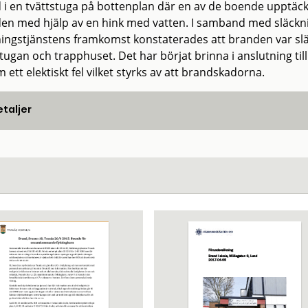
 i en tvättstuga på bottenplan där en av de boende upptäckt
en med hjälp av en hink med vatten. I samband med släckn
ingstjänstens framkomst konstaterades att branden var släc
tugan och trapphuset. Det har börjat brinna i anslutning til
ett elektiskt fel vilket styrks av att brandskadorna.
taljer