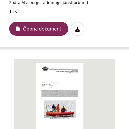
Södra Älvsborgs räddningstjänstförbund
14 s
Öppna dokument