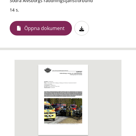
Södra Älvsborgs räddningstjänstförbund
14 s.
Öppna dokument