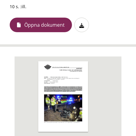
10 s. :ill.
Öppna dokument