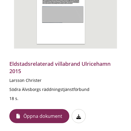
Eldstadsrelaterad villabrand Ulricehamn
2015
Larsson Christer
Södra Älvsborgs räddningstjänstförbund
18 s.
Öppna dokument