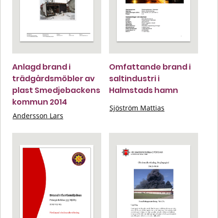
Anlagd brand i
Omfattande brand i
trädgårdsmöbler av
saltindustri i
plast Smedjebackens
Halmstads hamn
kommun 2014
Sjöström Mattias
Andersson Lars