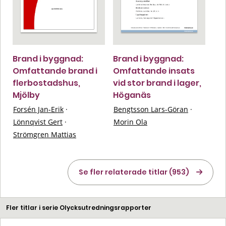
Brand i byggnad:
Brand i byggnad:
Omfattande brand i
Omfattande insats
flerbostadshus,
vid stor brand i lager,
Mjölby
Höganäs
Forsén Jan-Erik
·
Bengtsson Lars-Göran
·
Lönnqvist Gert
·
Morin Ola
Strömgren Mattias
Se fler relaterade titlar (953)
Fler titlar i serie Olycksutredningsrapporter