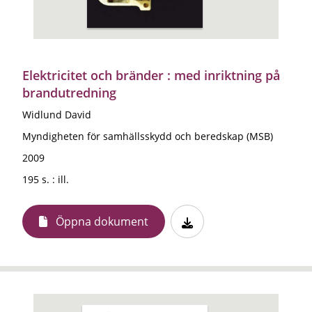
Elektricitet och bränder : med inriktning på
brandutredning
Widlund David
Myndigheten för samhällsskydd och beredskap (MSB)
2009
195 s. : ill.
Öppna dokument