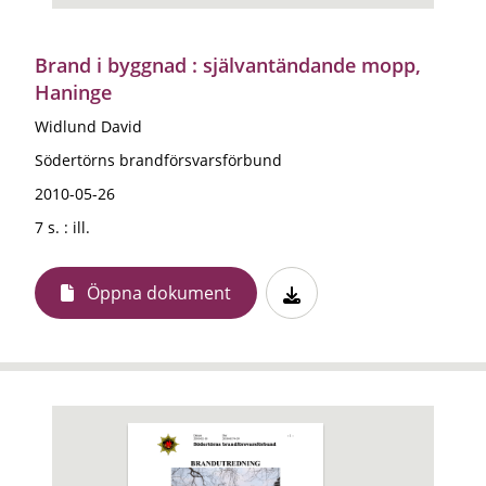
Brand i byggnad : självantändande mopp,
Haninge
Widlund David
Södertörns brandförsvarsförbund
2010-05-26
7 s. : ill.
Öppna dokument