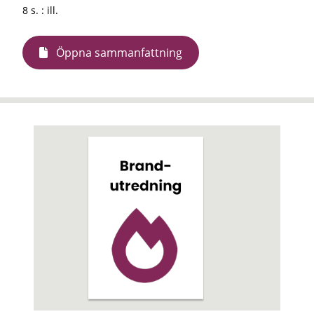
8 s. : ill.
Öppna sammanfattning