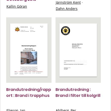
Järnström Kent
·
Kallin Göran
Dahn Anders
Brandutredning/rapp
Brandutredning :
ort : Brand i trapphus
Brand i filter till kolgrill
Elieson, Jan
Ahlberg, Per