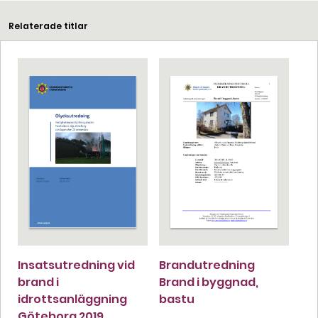
Relaterade titlar
Insatsutredning vid
Brandutredning
brand i
Brand i byggnad,
idrottsanläggning
bastu
Göteborg 2019