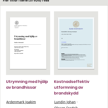
Fler titlar i serie LUTVDG/TVBB
Utrymning med hjälp
Kostnadseffektiv
av brandhissar
utformning av
brandskydd
Ardenmark Joakim
Lundin Johan
·
Olsson Fredrik