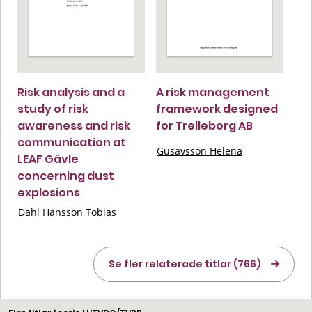
Risk analysis and a
A risk management
study of risk
framework designed
awareness and risk
for Trelleborg AB
communication at
Gusavsson Helena
LEAF Gävle
concerning dust
explosions
Dahl Hansson Tobias
Se fler relaterade titlar (766)