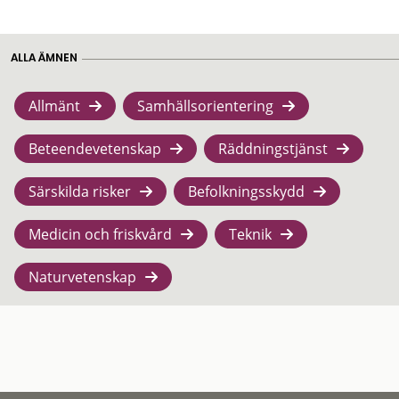
ALLA ÄMNEN
Allmänt
Samhällsorientering
Beteendevetenskap
Räddningstjänst
Särskilda risker
Befolkningsskydd
Medicin och friskvård
Teknik
Naturvetenskap