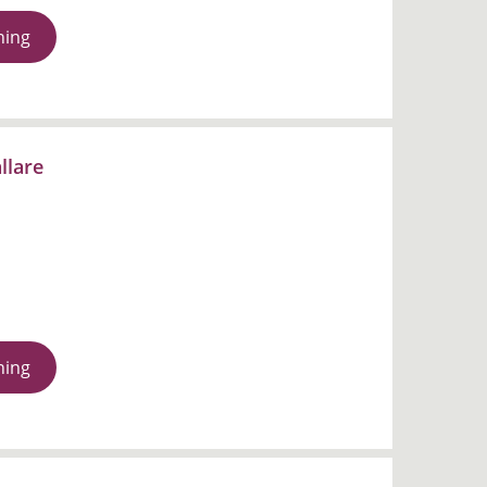
ning
llare
ning