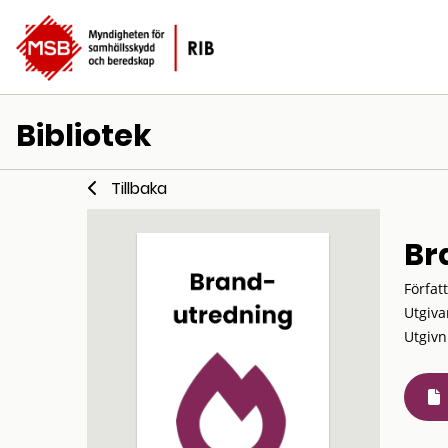
Bibliotek
Tillbaka
Br
Förfat
Utgiva
Utgivn