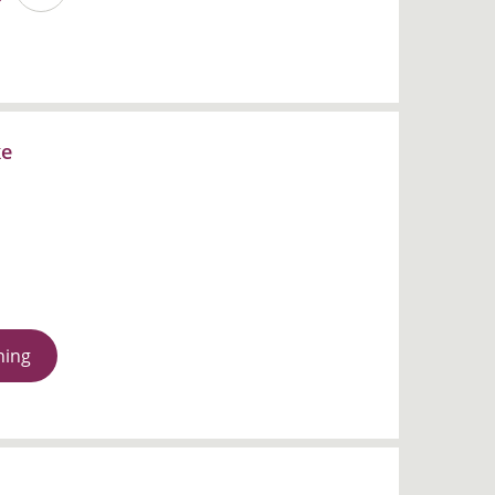
ke
ning