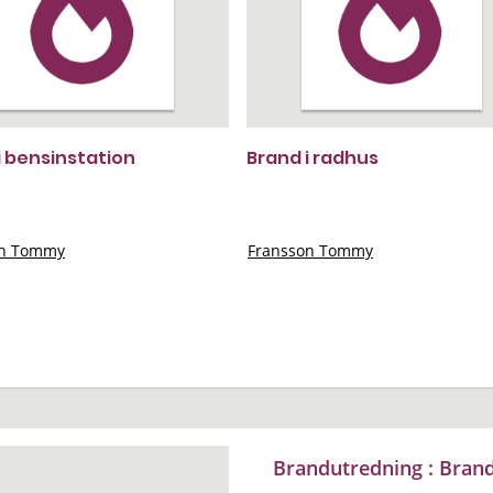
i bensinstation
Brand i radhus
on Tommy
Fransson Tommy
Brandutredning : Brand