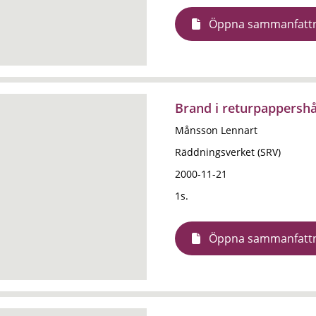
Öppna sammanfatt
Brand i returpappershå
Månsson Lennart
Räddningsverket (SRV)
2000-11-21
1s.
Öppna sammanfatt