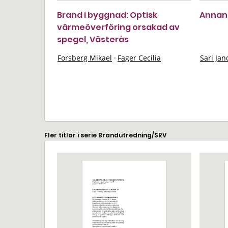
Brand i byggnad: Optisk
Annan:
värmeöverföring orsakad av
spegel, Västerås
Forsberg Mikael
·
Fager Cecilia
Sari Jan
Fler titlar i serie Brandutredning/SRV