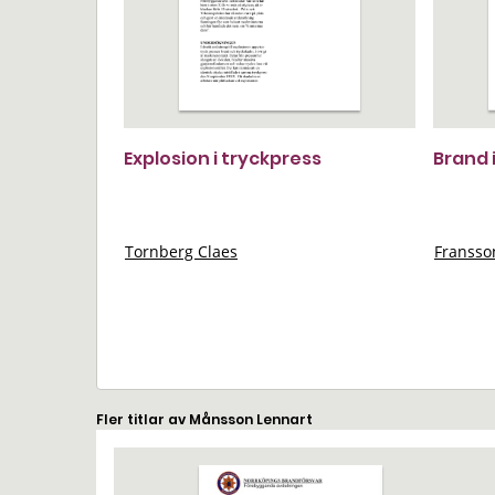
Explosion i tryckpress
Brand 
Tornberg Claes
Franss
Fler titlar av Månsson Lennart