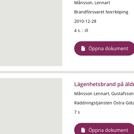
Månsson, Lennart
Brandförsvaret Norrköping
2010-12-28
4 s. : ill
Öppna dokument
Lägenhetsbrand på äld
Månsson Lennart, Gustafsson
Räddningstjänsten Östra Göt
7 s
Öppna dokument