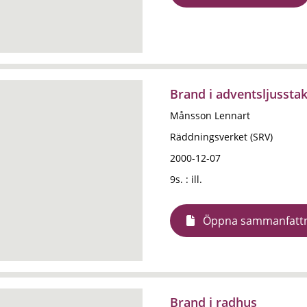
Brand i adventsljussta
Månsson Lennart
Räddningsverket (SRV)
2000-12-07
9s. : ill.
Öppna sammanfatt
Brand i radhus