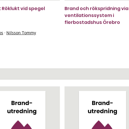
 Röklukt vid spegel
Brand och rökspridning via
ventilationssystem i
flerbostadshus Örebro
os
·
Nilsson Tommy