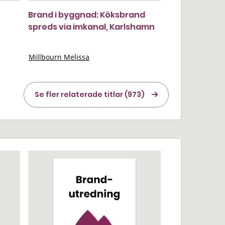
Brand i byggnad: Köksbrand
spreds via imkanal, Karlshamn
Millbourn Melissa
Se fler relaterade titlar (973)