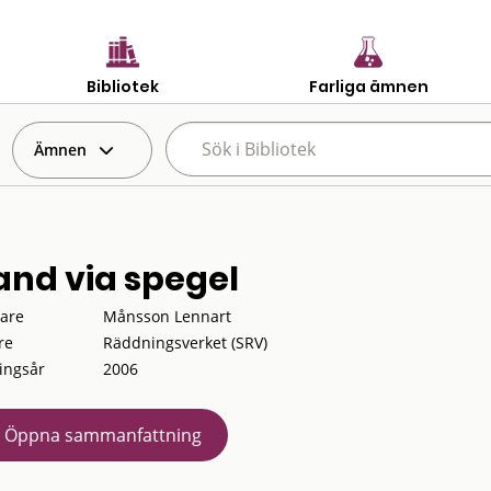
Bibliotek
Farliga ämnen
Ämnen
and via spegel
tare
Månsson Lennart
re
Räddningsverket (SRV)
ingsår
2006
Öppna sammanfattning