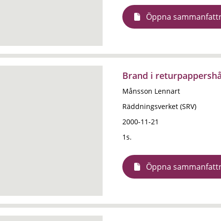
Öppna sammanfatt
Brand i returpappershå
Månsson Lennart
Räddningsverket (SRV)
2000-11-21
1s.
Öppna sammanfatt