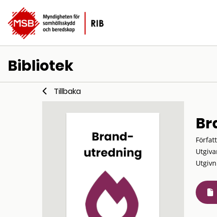
Bibliotek
Tillbaka
Br
Förfat
Utgiva
Utgivn