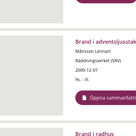
Brand i adventsljussta
Månsson Lennart
Räddningsverket (SRV)
2000-12-07
9s. : ill.
Öppna sammanfatt
Brand i radhus