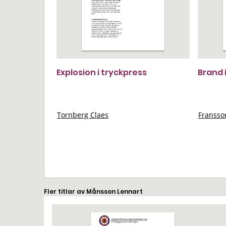
Explosion i tryckpress
Brand 
Tornberg Claes
Franss
Fler titlar av Månsson Lennart