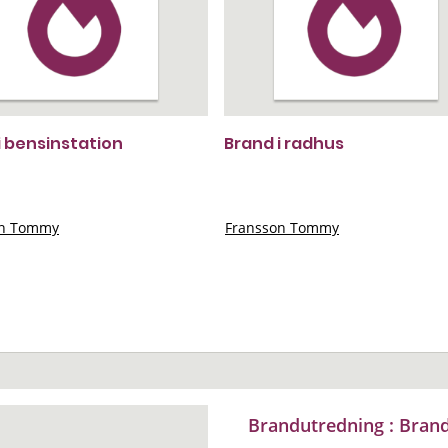
i bensinstation
Brand i radhus
on Tommy
Fransson Tommy
Brandutredning : Brand