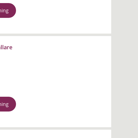
ning
llare
ning