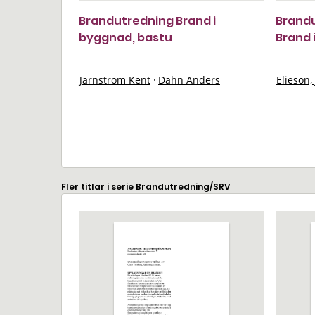
Brandutredning Brand i
Brandu
byggnad, bastu
Brand 
Järnström Kent
·
Dahn Anders
Elieson,
Fler titlar i serie Brandutredning/SRV