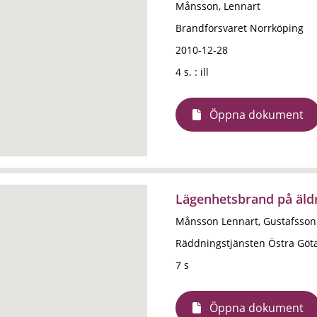
Månsson, Lennart
Brandförsvaret Norrköping
2010-12-28
4 s. : ill
Öppna dokument
Lägenhetsbrand på äld
Månsson Lennart, Gustafsson
Räddningstjänsten Östra Göt
7 s
Öppna dokument