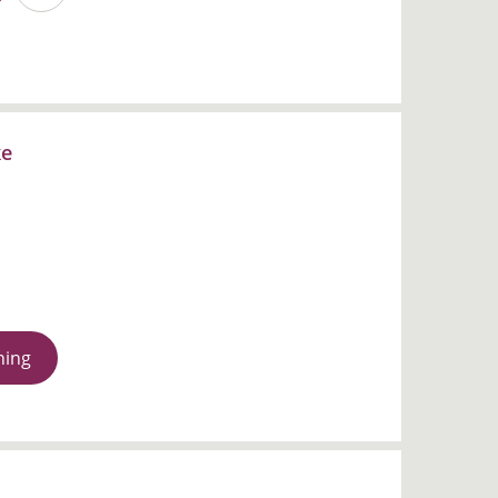
ke
ning