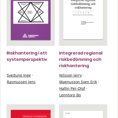
Riskhantering i ett
Integrerad regional
systemperspektiv
riskbedömning och
riskhantering
Svedung Inge
·
Nilsson Jerry
·
Rasmussen Jens
Magnusson Sven Erik
·
Hallin Per-Olof
·
Lenntorp Bo