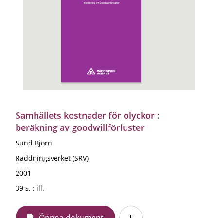
Samhällets kostnader för olyckor :
beräkning av goodwillförluster
Sund Björn
Räddningsverket (SRV)
2001
39 s. : ill.
Öppna dokument