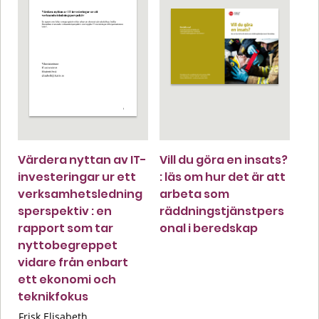
Värdera nyttan av IT-
Vill du göra en insats?
investeringar ur ett
: läs om hur det är att
verksamhetsledning
arbeta som
sperspektiv : en
räddningstjänstpers
rapport som tar
onal i beredskap
nyttobegreppet
vidare från enbart
ett ekonomi och
teknikfokus
Frisk Elisabeth