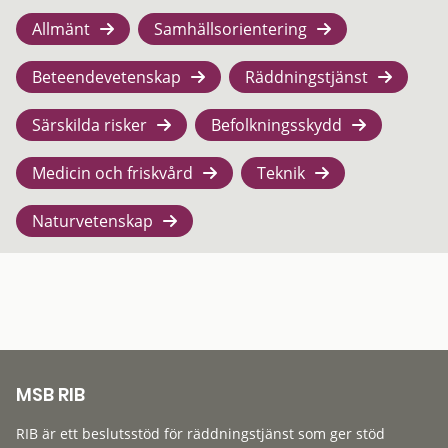
Allmänt
Samhällsorientering
Beteendevetenskap
Räddningstjänst
Särskilda risker
Befolkningsskydd
Medicin och friskvård
Teknik
Naturvetenskap
MSB RIB
RIB är ett beslutsstöd för räddningstjänst som ger stöd