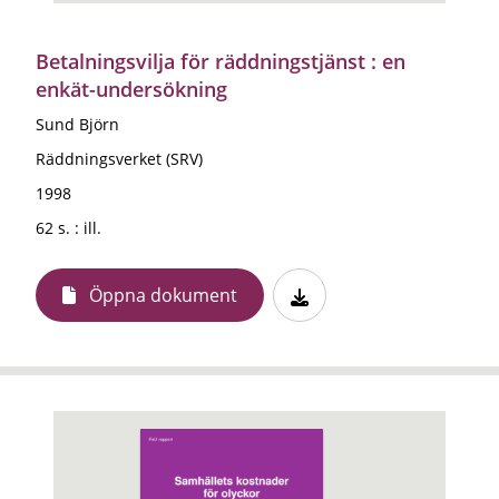
Betalningsvilja för räddningstjänst : en
enkät-undersökning
Sund Björn
Räddningsverket (SRV)
1998
62 s. : ill.
Öppna dokument