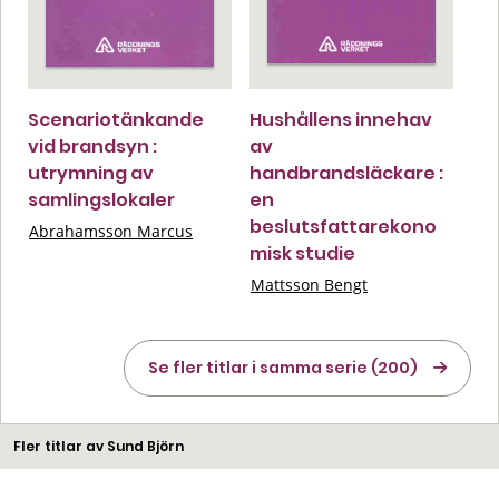
Scenariotänkande
Hushållens innehav
vid brandsyn :
av
utrymning av
handbrandsläckare :
samlingslokaler
en
beslutsfattarekono
Abrahamsson Marcus
misk studie
Mattsson Bengt
Se fler titlar i samma serie (200)
Fler titlar av Sund Björn