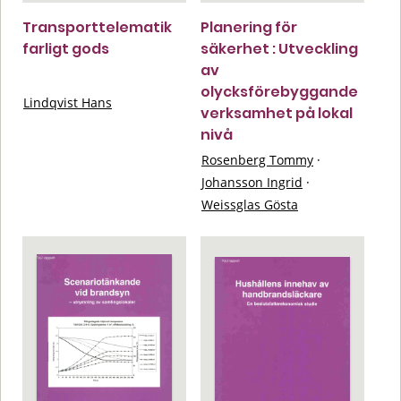
Transporttelematik
Planering för
farligt gods
säkerhet : Utveckling
av
olycksförebyggande
Lindqvist Hans
verksamhet på lokal
nivå
Rosenberg Tommy
·
Johansson Ingrid
·
Weissglas Gösta