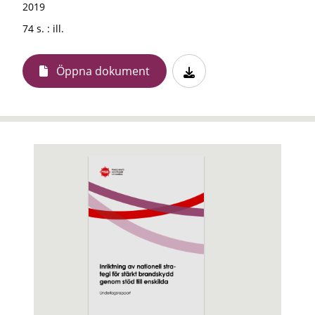
2019
74 s. : ill.
Öppna dokument