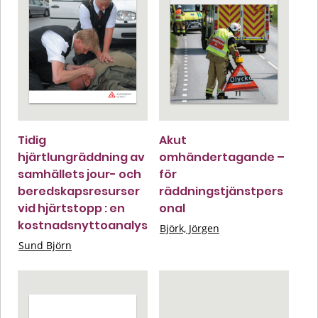
Tidig
Akut
hjärtlungräddning av
omhändertagande –
samhällets jour- och
för
beredskapsresurser
räddningstjänstpers
vid hjärtstopp : en
onal
kostnadsnyttoanalys
Björk, Jörgen
Sund Björn