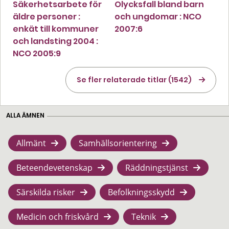
Säkerhetsarbete för
Olycksfall bland barn
äldre personer :
och ungdomar : NCO
enkät till kommuner
2007:6
och landsting 2004 :
NCO 2005:9
Se fler relaterade titlar (1542)
ALLA ÄMNEN
Allmänt
Samhällsorientering
Beteendevetenskap
Räddningstjänst
Särskilda risker
Befolkningsskydd
Medicin och friskvård
Teknik