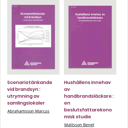
Scenariotänkande
Hushållens innehav
vid brandsyn :
av
utrymning av
handbrandsläckare :
samlingslokaler
en
beslutsfattarekono
Abrahamsson Marcus
misk studie
Mattsson Bengt