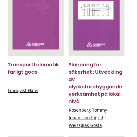
Transporttelematik
Planering för
farligt gods
säkerhet : Utveckling
av
olycksförebyggande
Lindqvist Hans
verksamhet på lokal
nivå
Rosenberg Tommy
·
Johansson Ingrid
·
Weissglas Gösta