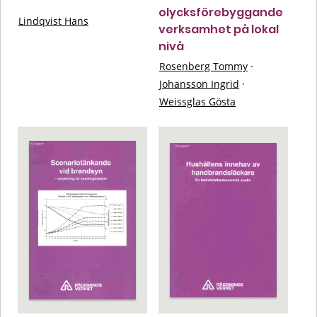
olycksförebyggande
Lindqvist Hans
verksamhet på lokal
nivå
Rosenberg Tommy
·
Johansson Ingrid
·
Weissglas Gösta