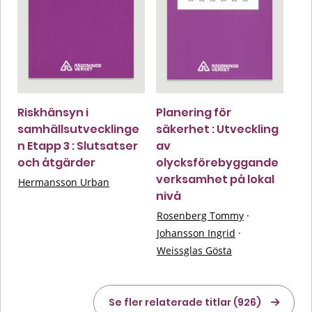
Riskhänsyn i
Planering för
samhällsutvecklinge
säkerhet : Utveckling
n Etapp 3 : Slutsatser
av
och åtgärder
olycksförebyggande
verksamhet på lokal
Hermansson Urban
nivå
Rosenberg Tommy
·
Johansson Ingrid
·
Weissglas Gösta
Se fler relaterade titlar (926)