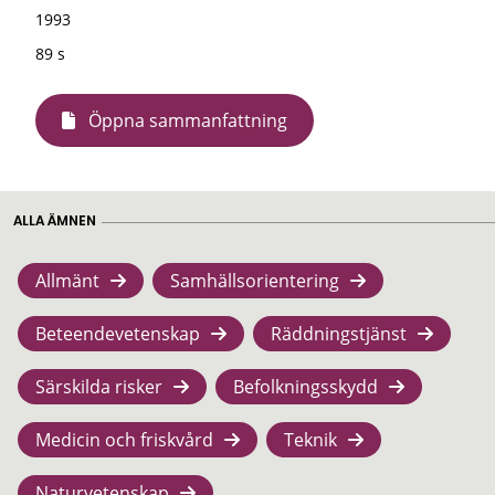
1993
89 s
Öppna sammanfattning
ALLA ÄMNEN
Allmänt
Samhällsorientering
Beteendevetenskap
Räddningstjänst
Särskilda risker
Befolkningsskydd
Medicin och friskvård
Teknik
Naturvetenskap