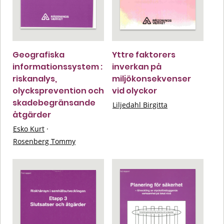
Geografiska
Yttre faktorers
informationssystem :
inverkan på
riskanalys,
miljökonsekvenser
olycksprevention och
vid olyckor
skadebegränsande
Liljedahl Birgitta
åtgärder
Esko Kurt
·
Rosenberg Tommy