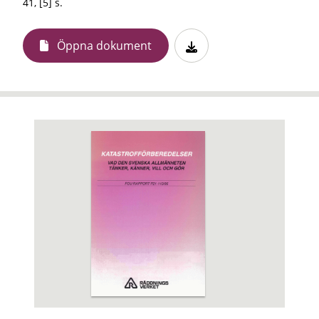
41, [5] s.
Öppna dokument