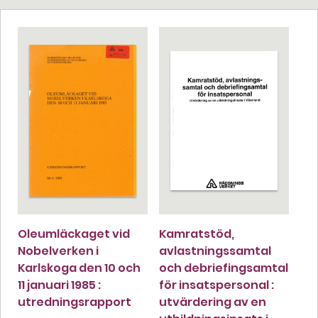
Oleumläckaget vid
Kamratstöd,
Nobelverken i
avlastningssamtal
Karlskoga den 10 och
och debriefingsamtal
11 januari 1985 :
för insatspersonal :
utredningsrapport
utvärdering av en