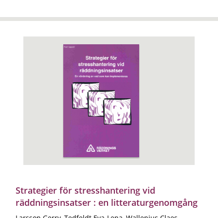
Strategier för stresshantering vid
räddningsinsatser : en litteraturgenomgång
Larsson Gerry, Tedfeldt Eva-Lena, Wallenius Claes