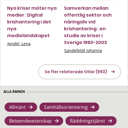
Nya kriser möter nya
Samverkan mellan
medier : Digital
offentlig sektor och
krishantering i det
näringsliv vid
nya
krishantering : en
medielandskapet
studie av kriser i
Sverige 1993-2003
Jendel, Lena
Sandefeldt Johanna
Se fler relaterade titlar (593)
ALLA ÄMNEN
Allmänt
Samhällsorientering
Beteendevetenskap
Räddningstjänst