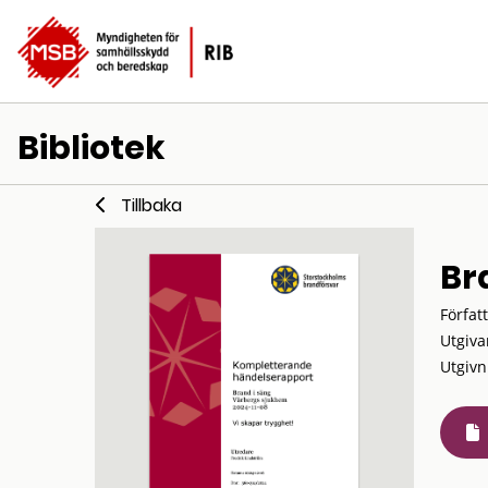
Bibliotek
Tillbaka
Br
Förfat
Utgiva
Utgivn