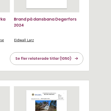
rka
Brand på dansbana Degerfors
2024
ese
Eidwall Larz
Se fler relaterade titlar (1050)