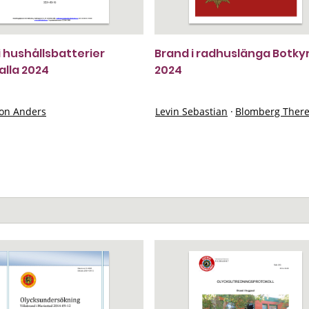
i hushållsbatterier
Brand i radhuslänga Botky
lla 2024
2024
on Anders
Levin Sebastian
·
Blomberg Ther