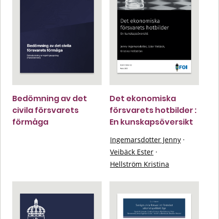
Bedömning av det
Det ekonomiska
civila försvarets
försvarets hotbilder :
förmåga
En kunskapsöversikt
Ingemarsdotter Jenny
·
Veibäck Ester
·
Hellström Kristina