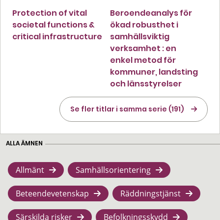
Protection of vital
Beroendeanalys för
societal functions &
ökad robusthet i
critical infrastructure
samhällsviktig
verksamhet : en
enkel metod för
kommuner, landsting
och länsstyrelser
Se fler titlar i samma serie (191)
ALLA ÄMNEN
Allmänt
Samhällsorientering
Beteendevetenskap
Räddningstjänst
Särskilda risker
Befolkningsskydd