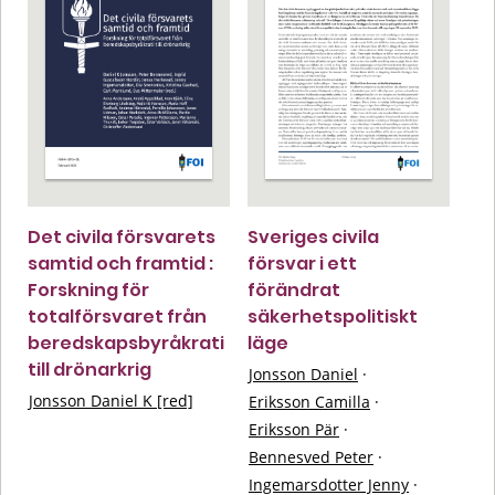
Det civila försvarets
Sveriges civila
samtid och framtid :
försvar i ett
Forskning för
förändrat
totalförsvaret från
säkerhetspolitiskt
beredskapsbyråkrati
läge
till drönarkrig
Jonsson Daniel
·
Jonsson Daniel K [red]
Eriksson Camilla
·
Eriksson Pär
·
Bennesved Peter
·
Ingemarsdotter Jenny
·