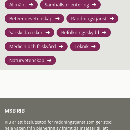
Allmänt
Samhällsorientering
Beteendevetenskap
Räddningstjänst
Särskilda risker
Befolkningsskydd
Medicin och friskvård
Teknik
Naturvetenskap
MSB RIB
RIB är ett beslutsstöd för räddningstjänst som ger stöd
hela vägen från planering av framtida insatser till att