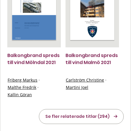
Balkongbrand spreds
Balkongbrand spreds
till vind Mölndal 2021
till vind Malmö 2021
Friberg Markus
·
Carlström Christine
·
Malthe Fredrik
·
Martini Joel
Kallin Göran
Se fler relaterade titlar (294)