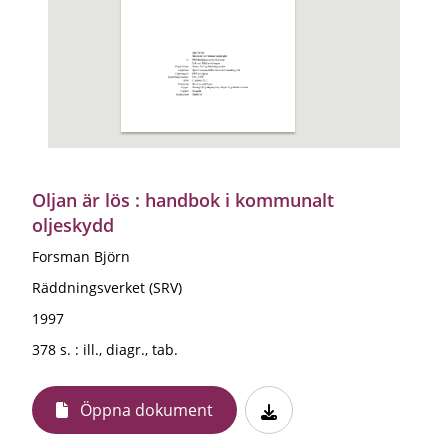
Oljan är lös : handbok i kommunalt
oljeskydd
Forsman Björn
Räddningsverket (SRV)
1997
378 s. : ill., diagr., tab.
Öppna dokument