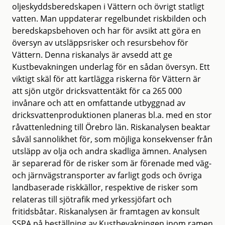
oljeskyddsberedskapen i Vättern och övrigt statligt
vatten. Man uppdaterar regelbundet riskbilden och
beredskapsbehoven och har för avsikt att göra en
översyn av utsläppsrisker och resursbehov för
Vättern. Denna riskanalys är avsedd att ge
Kustbevakningen underlag för en sådan översyn. Ett
viktigt skäl för att kartlägga riskerna för Vättern är
att sjön utgör dricksvattentäkt för ca 265 000
invånare och att en omfattande utbyggnad av
dricksvattenproduktionen planeras bl.a. med en stor
råvattenledning till Örebro län. Riskanalysen beaktar
såväl sannolikhet för, som möjliga konsekvenser från
utsläpp av olja och andra skadliga ämnen. Analysen
är separerad för de risker som är förenade med väg-
och järnvägstransporter av farligt gods och övriga
landbaserade riskkällor, respektive de risker som
relateras till sjötrafik med yrkessjöfart och
fritidsbåtar. Riskanalysen är framtagen av konsult
SSPA på beställning av Kustbevakningen inom ramen