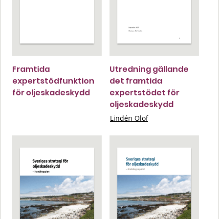
Framtida
Utredning gällande
expertstödfunktion
det framtida
för oljeskadeskydd
expertstödet för
oljeskadeskydd
Lindén Olof