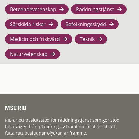
Beteendevetenskap
Räddningstjänst
Särskilda risker
Befolkningsskydd
Medicin och friskvård
Teknik
Naturvetenskap
MSB RIB
RIB är ett beslutsstöd för räddningstjänst som ger stöd
hela vägen från planering av framtida insatser till att
fatta rätt beslut när olyckan är framme.