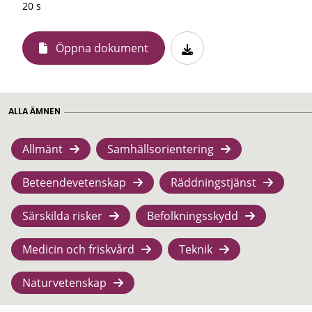
20 s
Öppna dokument
ALLA ÄMNEN
Allmänt
Samhällsorientering
Beteendevetenskap
Räddningstjänst
Särskilda risker
Befolkningsskydd
Medicin och friskvård
Teknik
Naturvetenskap