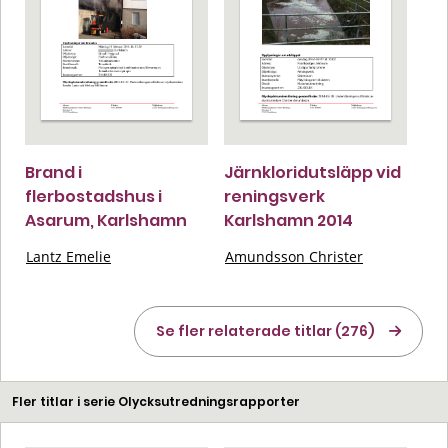
Brand i
Järnkloridutsläpp vid
flerbostadshus i
reningsverk
Asarum, Karlshamn
Karlshamn 2014
Lantz Emelie
Amundsson Christer
Se fler relaterade titlar (276)
Fler titlar i serie Olycksutredningsrapporter