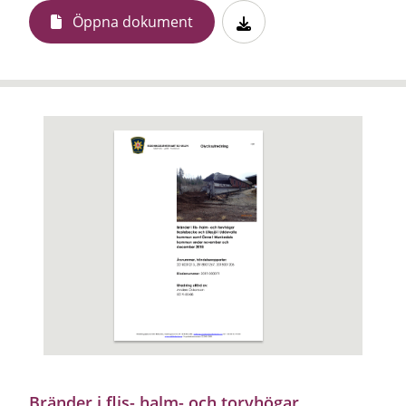
Öppna dokument
Bränder i flis- halm- och torvhögar