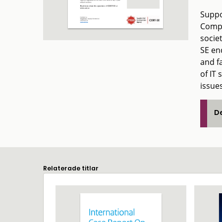
Suppo
Compu
socie
SE en
and f
of IT
issue
De
Relaterade titlar