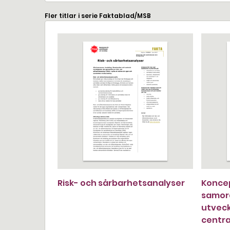
Fler titlar i serie Faktablad/MSB
Risk- och sårbarhetsanalyser
Koncep
samord
utveck
centr