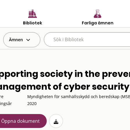
Bibliotek
Farliga ämnen
Ämnen
pporting society in the prev
nagement of cyber security 
re
Myndigheten för samhällsskydd och beredskap (MSB
ingsår
2020
Öppna dokument