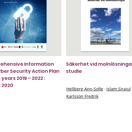
ehensive Information
Säkerhet vid molnlösninga
ber Security Action Plan
studie
 years 2019 – 2022 :
 2020
Hellberg Ann-Sofie
·
Islam Sirajul
Karlsson Fredrik