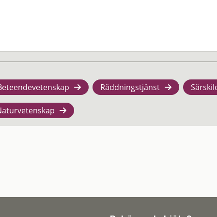
Beteendevetenskap
Räddningstjänst
Särskil
Naturvetenskap