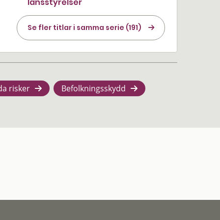
länsstyrelser
Se fler titlar i samma serie (191)
da risker
Befolkningsskydd