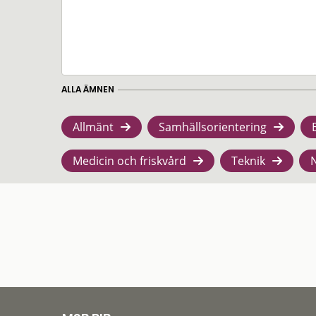
ALLA ÄMNEN
Allmänt
Samhällsorientering
Medicin och friskvård
Teknik