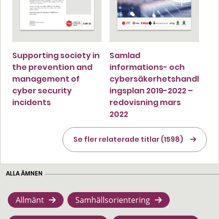
Supporting society in
Samlad
the prevention and
informations- och
management of
cybersäkerhetshandl
cyber security
ingsplan 2019-2022 –
incidents
redovisning mars
2022
Se fler relaterade titlar (1598)
ALLA ÄMNEN
Allmänt
Samhällsorientering