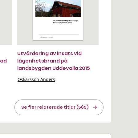
Utvärdering av insats vid
nad
lägenhetsbrand på
landsbygden Uddevalla 2015
Oskarsson Anders
Se fler relaterade titlar (565)