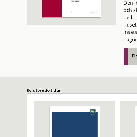
Den f
och s
bedöm
huset
insat
någon
De
Relaterade titlar