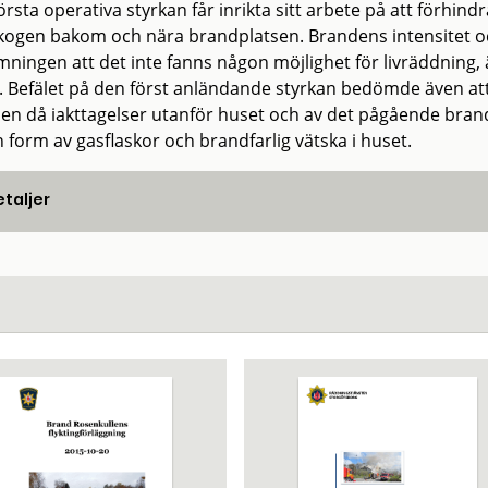
örsta operativa styrkan får inrikta sitt arbete på att förhi
kogen bakom och nära brandplatsen. Brandens intensitet och
ningen att det inte fanns någon möjlighet för livräddning, 
. Befälet på den först anländande styrkan bedömde även att 
sen då iakttagelser utanför huset och av det pågående bran
 form av gasflaskor och brandfarlig vätska i huset.
taljer