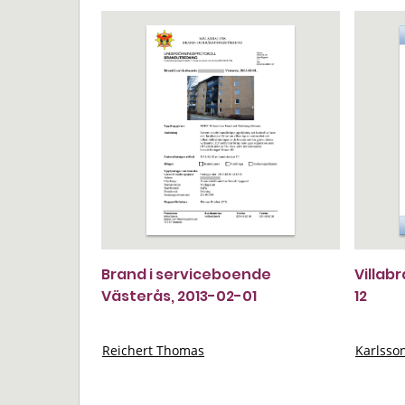
Brand i serviceboende
Villab
Västerås, 2013-02-01
12
Reichert Thomas
Karlsso