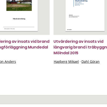
ering av insats vid brand
Utvärdering av insats vid
tingförläggning Mundedal
långvarig brand i träbygg
Mölndal 2015
on Anders
Hagberg Mikael
·
Dahl Göran