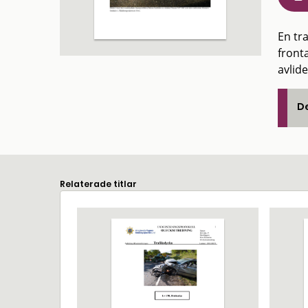
En tr
front
avlid
De
Relaterade titlar