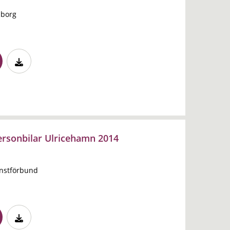
sborg
ersonbilar Ulricehamn 2014
änstförbund