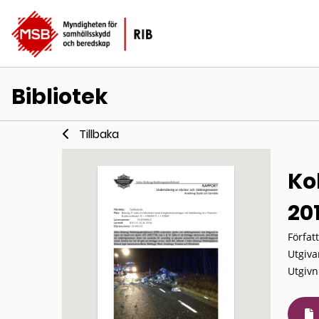
Bibliotek
Tillbaka
Ko
20
Förfat
Utgiva
Utgivn