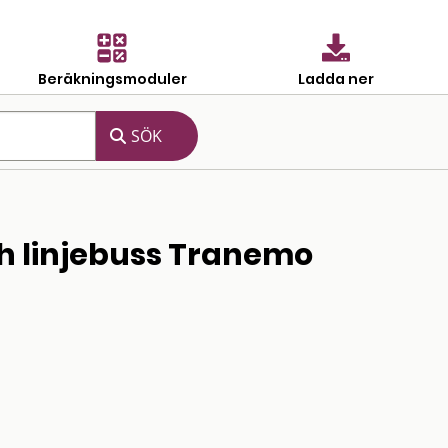
Beräkningsmoduler
Ladda ner
ch linjebuss Tranemo