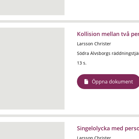
Kollision mellan två pe
Larsson Christer
Södra Älvsborgs räddningstj
13 s.
Öppna dokument
Singelolycka med perso
Larsson Christer