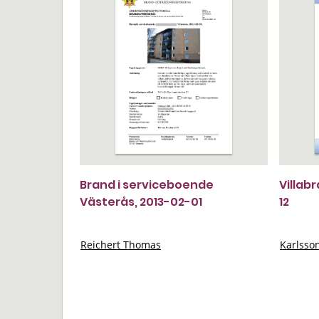
Brand i serviceboende
Villab
Västerås, 2013-02-01
12
Reichert Thomas
Karlsso