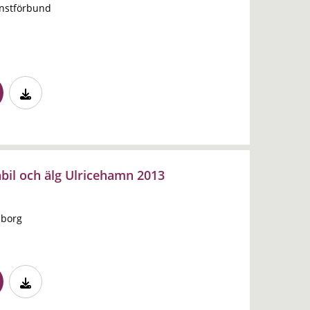
änstförbund
nbil och älg Ulricehamn 2013
sborg