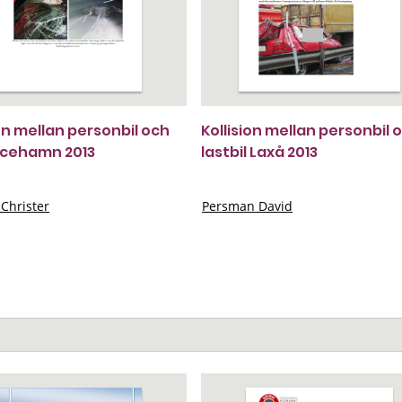
ion mellan personbil och
Kollision mellan personbil 
ricehamn 2013
lastbil Laxå 2013
Christer
Persman David