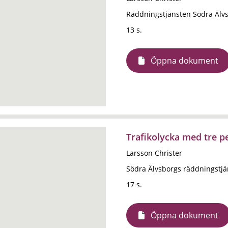
Räddningstjänsten Södra Älv
13 s.
Öppna dokument
Trafikolycka med tre p
Larsson Christer
Södra Älvsborgs räddningstj
17 s.
Öppna dokument