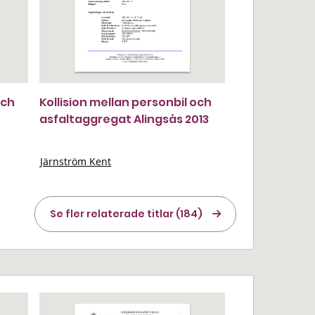
och
Kollision mellan personbil och
asfaltaggregat Alingsås 2013
Järnström Kent
Se fler relaterade titlar (184)