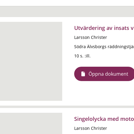
Utvärdering av insats v
Larsson Christer
Södra Älvsborgs räddningstj
10 s. :ill.
Öppna dokument
Singelolycka med moto
Larsson Christer