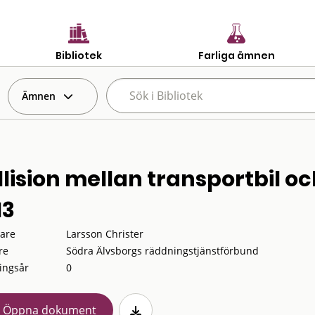
Bibliotek
Farliga ämnen
Ämnen
llision mellan transportbil o
13
tare
Larsson Christer
re
Södra Älvsborgs räddningstjänstförbund
ingsår
0
Öppna dokument