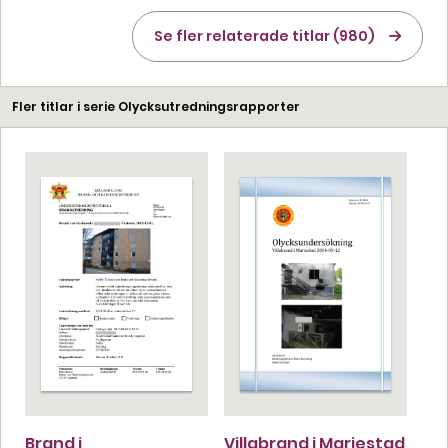
Se fler relaterade titlar (980)
Fler titlar i serie Olycksutredningsrapporter
Brand i
Villabrand i Mariestad