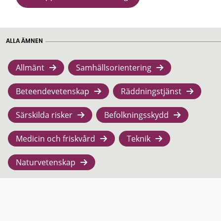
ALLA ÄMNEN
Allmänt
Samhällsorientering
Beteendevetenskap
Räddningstjänst
Särskilda risker
Befolkningsskydd
Medicin och friskvård
Teknik
Naturvetenskap