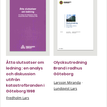
Åtta slutsatser om
Olycksutredning
ledning : en analys
Brand i radhus
och diskussion
Göteborg
utifrån
Larsson Miranda
·
katastrofbranden i
Lundqvist Lars
Göteborg 1998
Fredholm Lars