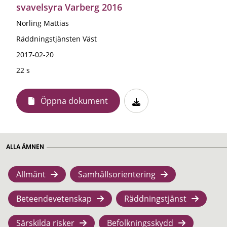
svavelsyra Varberg 2016
Norling Mattias
Räddningstjänsten Väst
2017-02-20
22 s
Öppna dokument
ALLA ÄMNEN
Allmänt
Samhällsorientering
Beteendevetenskap
Räddningstjänst
Särskilda risker
Befolkningsskydd