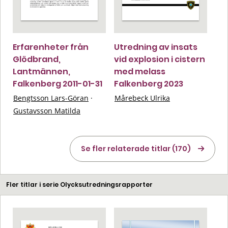
Erfarenheter från
Utredning av insats
Glödbrand,
vid explosion i cistern
Lantmännen,
med melass
Falkenberg 2011-01-31
Falkenberg 2023
Bengtsson Lars-Göran
·
Mårebeck Ulrika
Gustavsson Matilda
Se fler relaterade titlar (170)
Fler titlar i serie Olycksutredningsrapporter