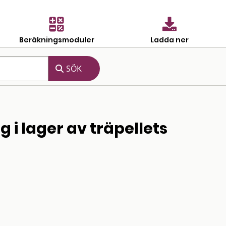
Beräkningsmoduler
Ladda ner
i lager av träpellets