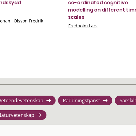
andskydd
co-ordinated cognitive
modelling on different tim
scales
Johan
·
Olsson Fredrik
Fredholm Lars
Beteendevetenskap
Räddningstjänst
Särskil
Naturvetenskap