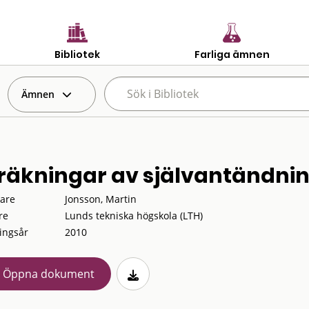
Bibliotek
Farliga ämnen
Ämnen
räkningar av självantändning 
tare
Jonsson, Martin
re
Lunds tekniska högskola (LTH)
ingsår
2010
Öppna dokument