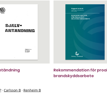
ntändning
Rekommendation för proak
brandskyddsarbete
P
·
Carlsson B
·
Renheim B