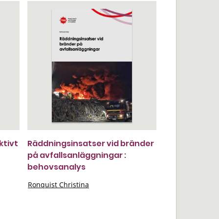
tivt
Räddningsinsatser vid bränder
på avfallsanläggningar :
behovsanalys
Ronquist Christina