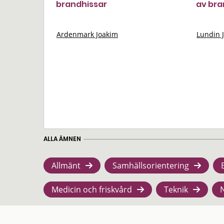
brandhissar
av br
Ardenmark Joakim
Lundin 
ALLA ÄMNEN
Allmänt
Samhällsorientering
Medicin och friskvård
Teknik