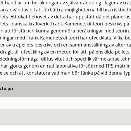
et handlar om beräkningar av självantändning i lager av träp
an användas till att förbättra möjligheterna till bra riskb
llets. Ett ökat behovet av detta har uppstått då det planer
lets i danska kraftverk. Frank-Kamenetskii-teori beskrivs på et
en att förstå och kunna genomföra beräkningar med teorin. E
ningar med Frank-Kamenetskii-teori har utvecklats. Vilka b
ger av träpellets beskrivs och en sammanställning av alterna
dragit till utveckling av en metod för att, på enskilda pell
ledningsförmåga, diffusivitet och specifik värmekapacitet
 har gjorts genom en rad laborativa försök med TPS-mätning 
else och att konstatera vad man bör tänka på vid denna typ
taljer