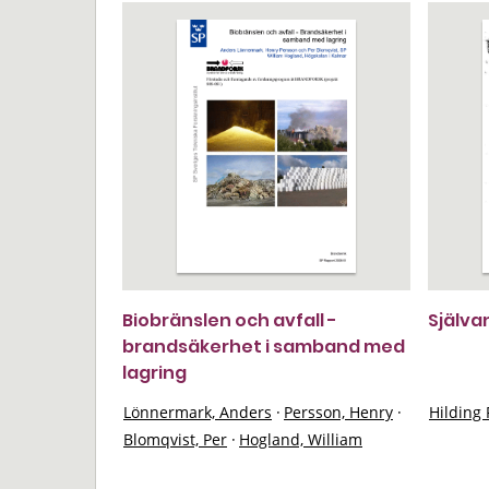
Biobränslen och avfall -
Själva
brandsäkerhet i samband med
lagring
Lönnermark, Anders
·
Persson, Henry
·
Hilding 
Blomqvist, Per
·
Hogland, William