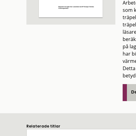
Arbet
som k
träpe
träpel
läsar
beräk
på la
har bi
värme
Detta
betyd
De
Relaterade titlar