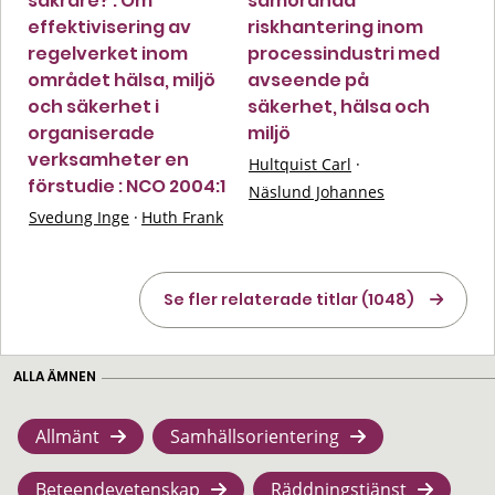
säkrare? : Om
samordnad
effektivisering av
riskhantering inom
regelverket inom
processindustri med
området hälsa, miljö
avseende på
och säkerhet i
säkerhet, hälsa och
organiserade
miljö
verksamheter en
Hultquist Carl
·
förstudie : NCO 2004:1
Näslund Johannes
Svedung Inge
·
Huth Frank
Se fler relaterade titlar (1048)
ALLA ÄMNEN
Allmänt
Samhällsorientering
Beteendevetenskap
Räddningstjänst