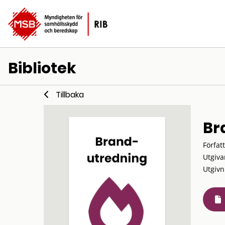
Bibliotek
Tillbaka
Br
Förfat
Utgiva
Utgivn