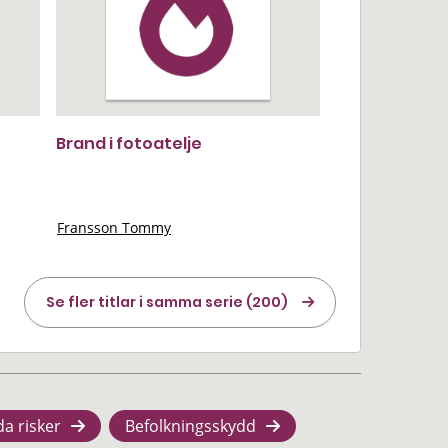
Brand i fotoatelje
Fransson Tommy
Se fler titlar i samma serie (200)
da risker
Befolkningsskydd