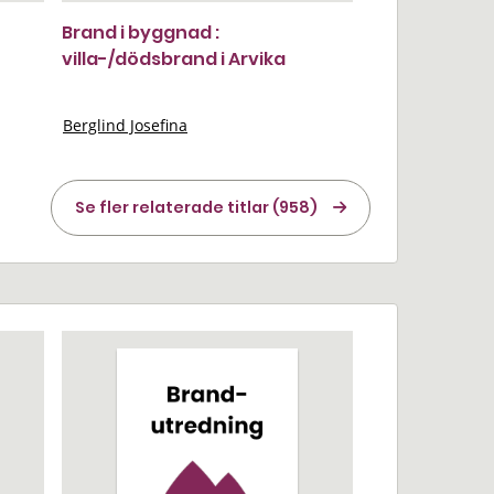
Brand i byggnad :
villa-/dödsbrand i Arvika
Berglind Josefina
Se fler relaterade titlar (958)