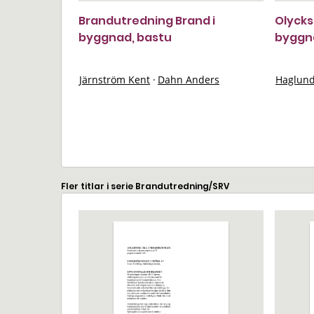
Brandutredning Brand i
Olycks
byggnad, bastu
byggna
Järnström Kent
·
Dahn Anders
Haglund
Fler titlar i serie Brandutredning/SRV