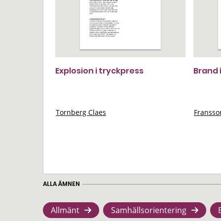
Explosion i tryckpress
Brand 
Tornberg Claes
Franss
ALLA ÄMNEN
Allmänt
Samhällsorientering