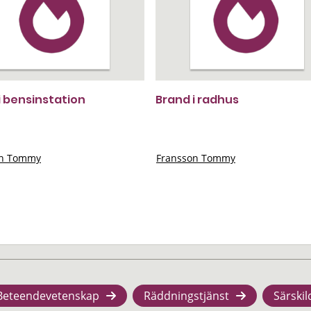
i bensinstation
Brand i radhus
on Tommy
Fransson Tommy
Beteendevetenskap
Räddningstjänst
Särskil