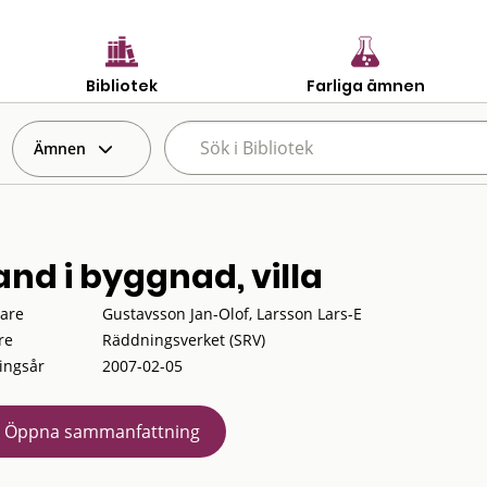
Bibliotek
Farliga ämnen
Ämnen
and i byggnad, villa
tare
Gustavsson Jan-Olof, Larsson Lars-E
re
Räddningsverket (SRV)
ingsår
2007-02-05
Öppna sammanfattning