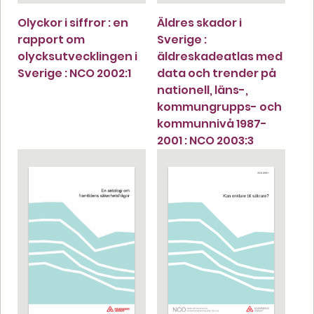
Olyckor i siffror : en
Äldres skador i
rapport om
Sverige :
olycksutvecklingen i
äldreskadeatlas med
Sverige : NCO 2002:1
data och trender på
nationell, läns-,
kommungrupps- och
kommunnivå 1987-
2001 : NCO 2003:3