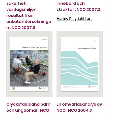
säkerhet i
innebörd och
vardagsmiljön :
struktur : NCO 2007:3
resultat från
Harms-Ringdahl Lars
enkätundersökninge
n : NCO 2007:8
Olycksfall bland barn
En omvärldsanalys av
och ungdomar : NCO
NCO : NCO 2004:3