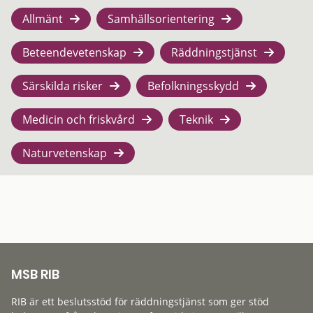
Allmänt
Samhällsorientering
Beteendevetenskap
Räddningstjänst
Särskilda risker
Befolkningsskydd
Medicin och friskvård
Teknik
Naturvetenskap
MSB RIB
RIB är ett beslutsstöd för räddningstjänst som ger stöd