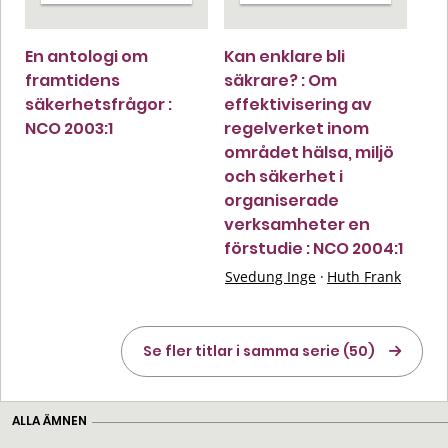
En antologi om
Kan enklare bli
framtidens
säkrare? : Om
säkerhetsfrågor :
effektivisering av
NCO 2003:1
regelverket inom
området hälsa, miljö
och säkerhet i
organiserade
verksamheter en
förstudie : NCO 2004:1
Svedung Inge
·
Huth Frank
Se fler titlar i samma serie (50)
ALLA ÄMNEN