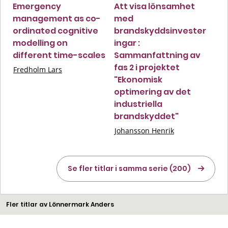
Emergency
Att visa lönsamhet
management as co-
med
ordinated cognitive
brandskyddsinvester
modelling on
ingar :
different time-scales
Sammanfattning av
fas 2 i projektet
Fredholm Lars
"Ekonomisk
optimering av det
industriella
brandskyddet"
Johansson Henrik
Se fler titlar i samma serie (200)
Fler titlar av Lönnermark Anders