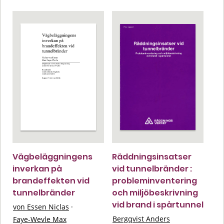
Vägbeläggningens
Räddningsinsatser
inverkan på
vid tunnelbränder :
brandeffekten vid
probleminventering
tunnelbränder
och miljöbeskrivning
vid brand i spårtunnel
von Essen Niclas
·
Bergqvist Anders
Faye-Wevle Max