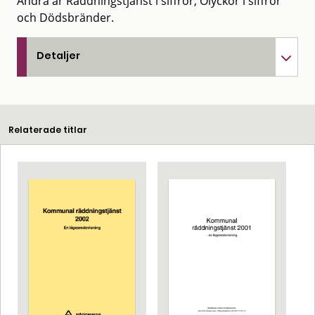
Andra är Räddningstjänst i siffror, Olyckor i siffror
och Dödsbränder.
Detaljer
Relaterade titlar