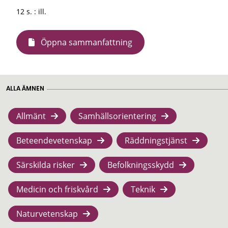
12 s. : ill.
Öppna sammanfattning
ALLA ÄMNEN
Allmänt
Samhällsorientering
Beteendevetenskap
Räddningstjänst
Särskilda risker
Befolkningsskydd
Medicin och friskvård
Teknik
Naturvetenskap