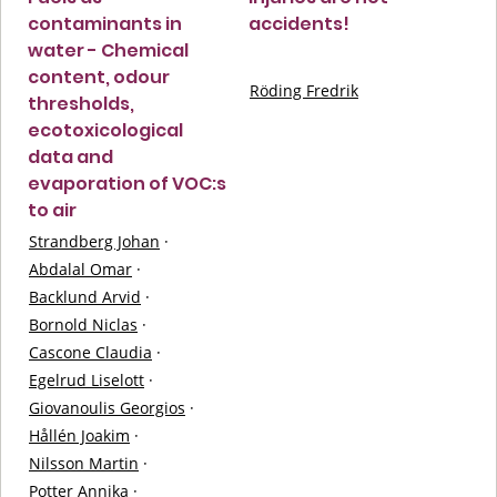
contaminants in
accidents!
water - Chemical
content, odour
Röding Fredrik
thresholds,
ecotoxicological
data and
evaporation of VOC:s
to air
Strandberg Johan
·
Abdalal Omar
·
Backlund Arvid
·
Bornold Niclas
·
Cascone Claudia
·
Egelrud Liselott
·
Giovanoulis Georgios
·
Hållén Joakim
·
Nilsson Martin
·
Potter Annika
·