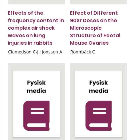
Effects of the
Effect of Different
frequency content in
90Sr Doses on the
complex air shock
Microscopic
waves on lung
Structure of Foetal
injuries in rabbits
Mouse Ovaries
Clemedson C-J
·
Jönsson A
Rönnbäck C