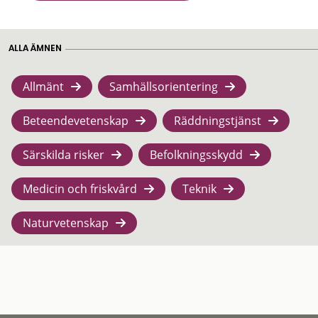
ALLA ÄMNEN
Allmänt
Samhällsorientering
Beteendevetenskap
Räddningstjänst
Särskilda risker
Befolkningsskydd
Medicin och friskvård
Teknik
Naturvetenskap