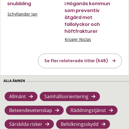
snubbling
i Höganäs kommun
som preventiv
Schyllander Jan
åtgärd mot
fallolyckor och
höftfrakturer
Krüger Niclas
Se fler relaterade titlar (548)
ALLA ÄMNEN
Allmänt
Samhällsorientering
Beteendevetenskap
Räddningstjänst
Särskilda risker
Befolkningsskydd