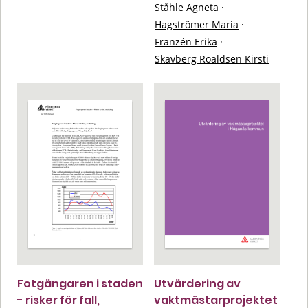
Ståhle Agneta
·
Hagströmer Maria
·
Franzén Erika
·
Skavberg Roaldsen Kirsti
Fotgängaren i staden
Utvärdering av
- risker för fall,
vaktmästarprojektet