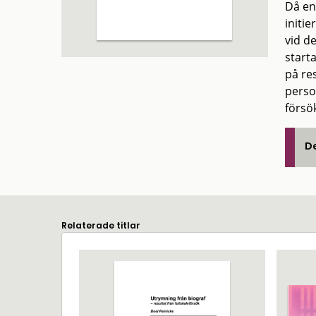
Då en
initi
vid d
start
på re
perso
försö
De
Relaterade titlar