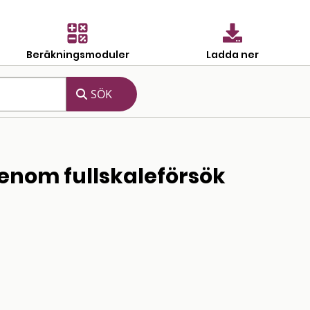
Beräkningsmoduler
Ladda ner
enom fullskaleförsök