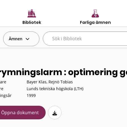
Bibliotek
Farliga ämnen
Ämnen
rymningslarm : optimering g
tare
Bayer Klas, Rejnö Tobias
re
Lunds tekniska högskola (LTH)
ingsår
1999
Öppna dokument