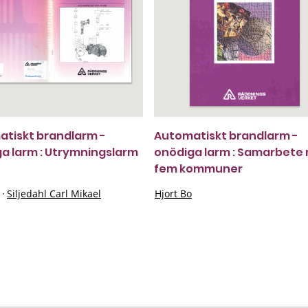
tiskt brandlarm -
Automatiskt brandlarm -
a larm : Utrymningslarm
onödiga larm : Samarbete
fem kommuner
·
Siljedahl Carl Mikael
Hjort Bo