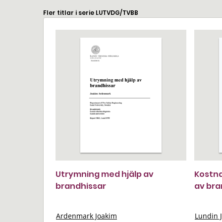
Fler titlar i serie LUTVDG/TVBB
Utrymning med hjälp av
Kostna
brandhissar
av br
Ardenmark Joakim
Lundin 