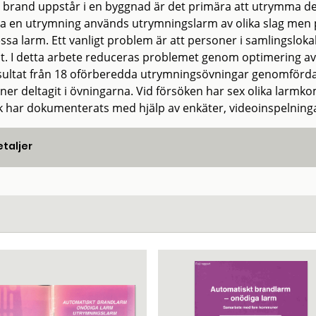
 brand uppstår i en byggnad är det primära att utrymma de 
era en utrymning används utrymningslarm av olika slag men p
essa larm. Ett vanligt problem är att personer i samlingslo
at. I detta arbete reduceras problemet genom optimering 
sultat från 18 oförberedda utrymningsövningar genomförda 
ner deltagit i övningarna. Vid försöken har sex olika larmko
k har dokumenterats med hjälp av enkäter, videoinspelning
taljer