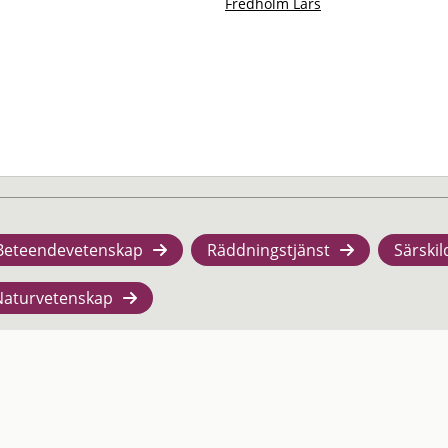
Fredholm Lars
Beteendevetenskap
Räddningstjänst
Särskil
Naturvetenskap