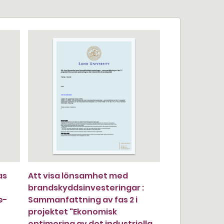
as
Att visa lönsamhet med
brandskyddsinvesteringar :
e-
Sammanfattning av fas 2 i
projektet "Ekonomisk
optimering av det industriella