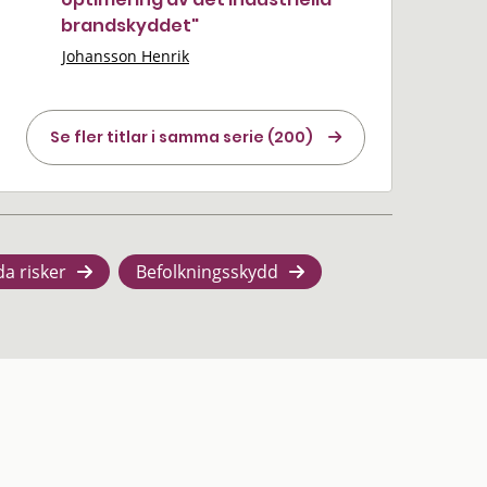
brandskyddet"
Johansson Henrik
Se fler titlar i samma serie (200)
da risker
Befolkningsskydd