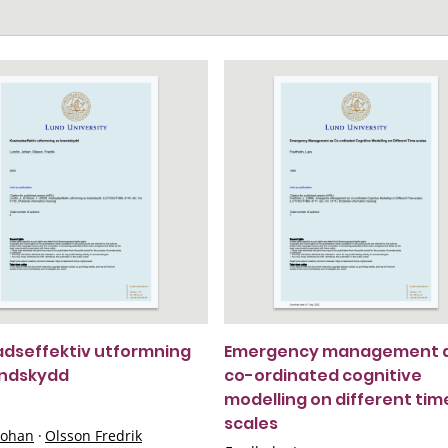
dseffektiv utformning
Emergency management 
andskydd
co-ordinated cognitive
modelling on different tim
scales
Johan
·
Olsson Fredrik