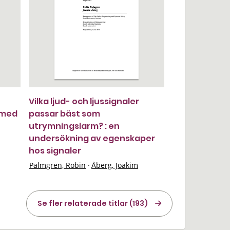
Vilka ljud- och ljussignaler
 med
passar bäst som
utrymningslarm? : en
undersökning av egenskaper
hos signaler
Palmgren, Robin
·
Åberg, Joakim
Se fler relaterade titlar (193)