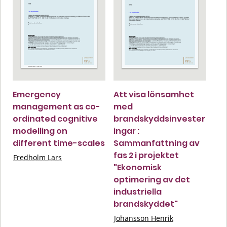
Emergency
Att visa lönsamhet
management as co-
med
ordinated cognitive
brandskyddsinvester
modelling on
ingar :
different time-scales
Sammanfattning av
fas 2 i projektet
Fredholm Lars
"Ekonomisk
optimering av det
industriella
brandskyddet"
Johansson Henrik