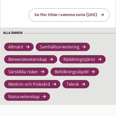
Se fler titlar i samma serie (200)
ALLA ÄMNEN
Allmänt
Samhällsorientering
Beteendevetenskap
Räddningstjänst
Särskilda risker
Befolkningsskydd
Medicin och friskvård
Teknik
Naturvetenskap