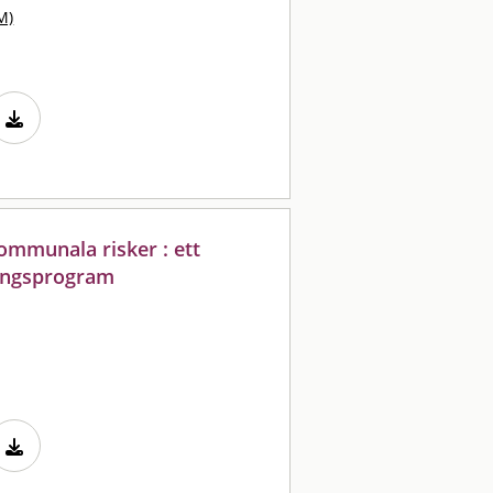
M)
ommunala risker : ett
lingsprogram