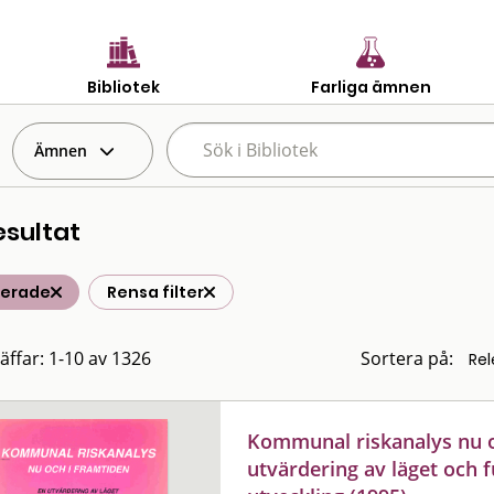
Bibliotek
Farliga ämnen
Ämnen
esultat
terade
Rensa filter
räffar: 1-10 av 1326
Sortera på:
Kommunal riskanalys nu o
utvärdering av läget och 