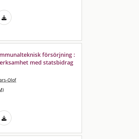
mmunalteknisk försörjning :
 verksamhet med statsbidrag
ars-Olof
M)