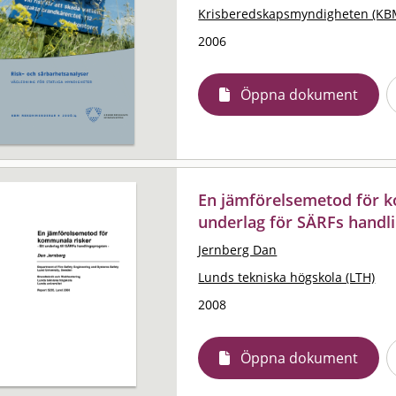
Krisberedskapsmyndigheten (KB
2006
Öppna dokument
En jämförelsemetod för k
underlag för SÄRFs hand
Jernberg Dan
Lunds tekniska högskola (LTH)
2008
Öppna dokument