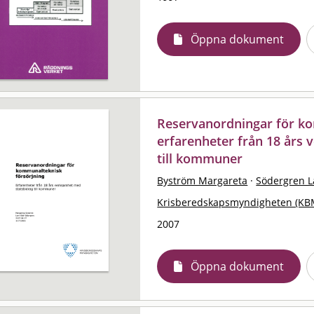
Öppna dokument
Reservanordningar för ko
erfarenheter från 18 års
till kommuner
Byström Margareta
·
Södergren L
Krisberedskapsmyndigheten (KB
2007
Öppna dokument