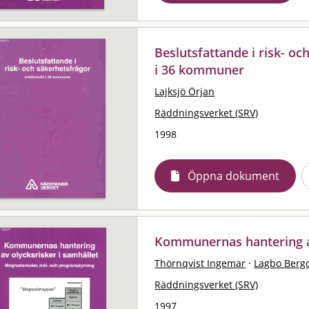
Beslutsfattande i risk- oc
i 36 kommuner
Lajksjö Örjan
Räddningsverket (SRV)
1998
Öppna dokument
Kommunernas hantering av
Thörnqvist Ingemar
·
Lagbo Bergq
Räddningsverket (SRV)
1997