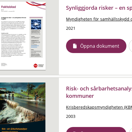
Synliggjorda risker – en s
Myndigheten för samhällsskydd 
2021
Öppna dokument
Risk- och sårbarhetsanalys
kommuner
Krisberedskapsmyndigheten (KB
2003