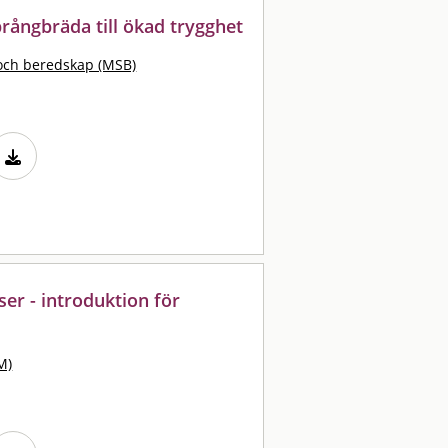
prångbräda till ökad trygghet
och beredskap (MSB)
er - introduktion för
M)