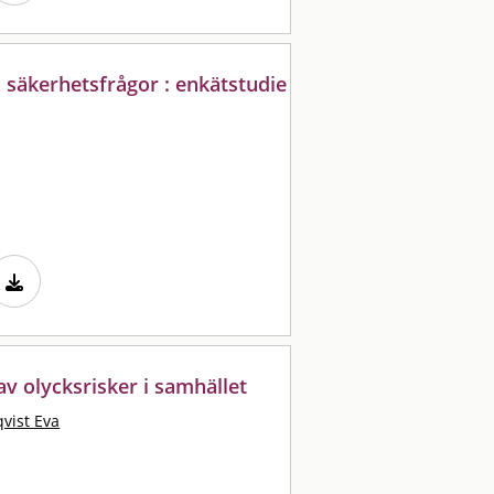
h säkerhetsfrågor : enkätstudie
 olycksrisker i samhället
vist Eva