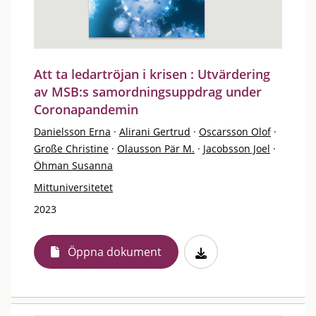
Att ta ledartröjan i krisen : Utvärdering
av MSB:s samordningsuppdrag under
Coronapandemin
Danielsson Erna
·
Alirani Gertrud
·
Oscarsson Olof
·
Große Christine
·
Olausson Pär M.
·
Jacobsson Joel
·
Öhman Susanna
Mittuniversitetet
2023
Öppna dokument