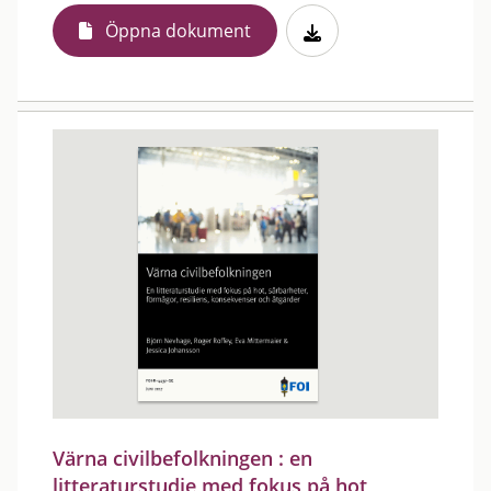
Öppna dokument
Värna civilbefolkningen : en
litteraturstudie med fokus på hot,