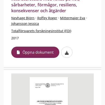
sårbarheter, förmågor, resiliens,
konsekvenser och åtgärder
Nevhage Björn
·
Roffey Roger
·
Mittermaier Eva
·
Johansson Jessica
Totalförsvarets forskningsinstitut (FOI)
2017
Öppna dokument