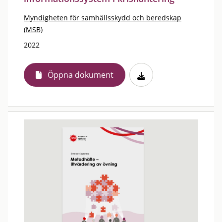
Myndigheten för samhällsskydd och beredskap
(MSB)
2022
Öppna dokument