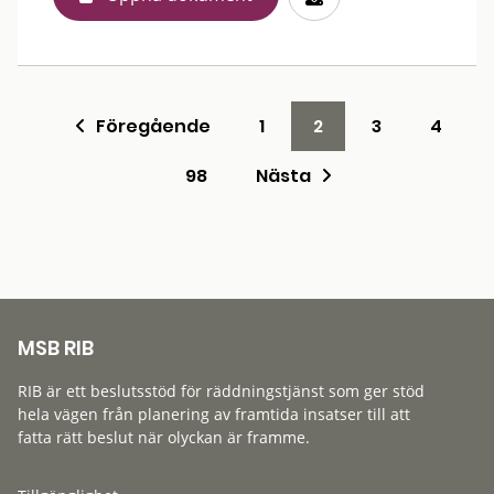
Föregående
1
2
3
4
98
Nästa
MSB RIB
RIB är ett beslutsstöd för räddningstjänst som ger stöd
hela vägen från planering av framtida insatser till att
fatta rätt beslut när olyckan är framme.