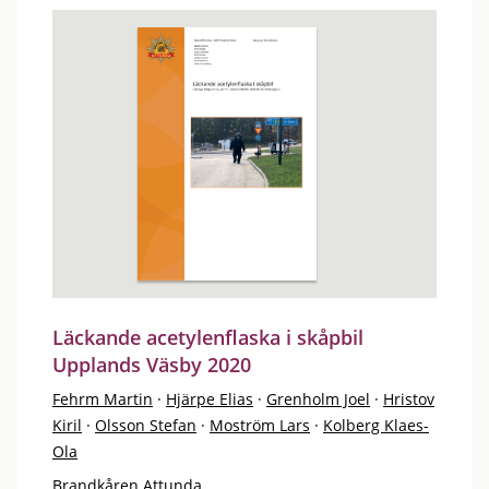
Läckande acetylenflaska i skåpbil
Upplands Väsby 2020
Fehrm Martin
·
Hjärpe Elias
·
Grenholm Joel
·
Hristov
Kiril
·
Olsson Stefan
·
Moström Lars
·
Kolberg Klaes-
Ola
Brandkåren Attunda