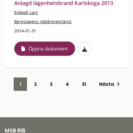
Anlagd lägenhetsbrand Karlskoga 2013
Eidwall Larz
Bergslagens räddningstjänst
2014-01-31
Öppna dokument
1
2
3
4
31
Nästa
MSB RIB