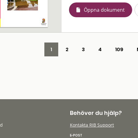
Öppna dokument
1
2
3
4
109
Behöver du hjälp?
öd
Kontakta RIB Support
E-POST