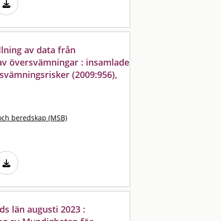
lning av data från
av översvämningar : insamlade
svämningsrisker (2009:956),
och beredskap (MSB)
s län augusti 2023 :