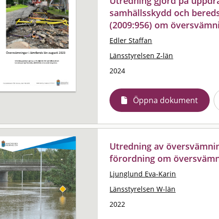
Utredning gjord på uppdr
samhällsskydd och bereds
(2009:956) om översvämni
Edler Staffan
Länsstyrelsen Z-län
2024
Öppna dokument
Utredning av översvämnin
förordning om översvämn
Ljunglund Eva-Karin
Länsstyrelsen W-län
2022