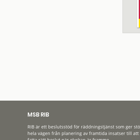
MSB RIB
RIB är ett beslutsstöd för räddningstjänst som ger st
hela vägen från planering av framtida insatser till att
fatta rätt beslut när olyckan är framme.