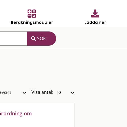
Beräkningsmoduler
Ladda ner
Visa antal:
förordning om