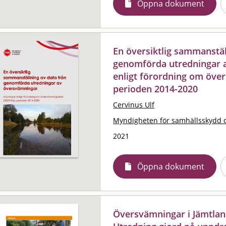
Öppna dokument
En översiktlig sammanstäl
genomförda utredningar 
enligt förordning om över
perioden 2014-2020
Cervinus Ulf
Myndigheten för samhällsskydd 
2021
Öppna dokument
Översvämningar i Jämtland