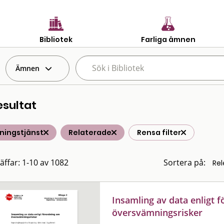
Bibliotek
Farliga ämnen
Ämnen
esultat
ningstjänst
Relaterade
Rensa filter
räffar: 1-10 av 1082
Sortera på:
Insamling av data enligt 
översvämningsrisker