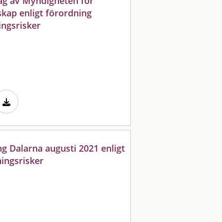
ag av Myndigheten för
kap enligt förordning
ngsrisker
g Dalarna augusti 2021 enligt
ingsrisker