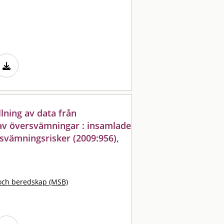
lning av data från
av översvämningar : insamlade
svämningsrisker (2009:956),
och beredskap (MSB)